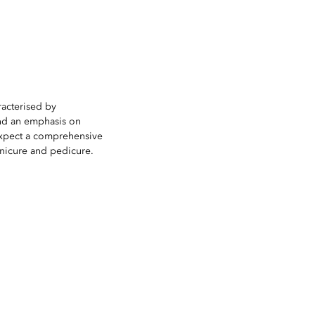
racterised by
and an emphasis on
expect a comprehensive
nicure and pedicure.