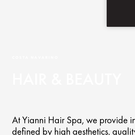
COSTA NAVARINO
HAIR & BEAUTY
At Yianni Hair Spa, we provide in
defined by high aesthetics, qualit