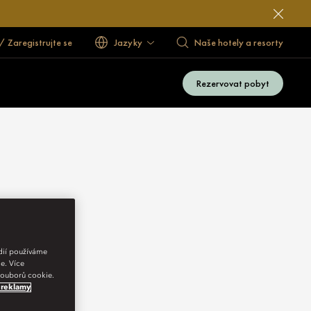
 / Zaregistrujte se
Jazyky
Naše hotely a resorty
Rezervovat pobyt
édií používáme
e. Více
 souborů cookie.
 reklamy