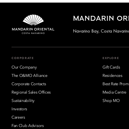
MANDARIN ORI
Navarino Bay, Costa Navarino
CORPORATE
EXPLORE
Our Company
Gift Cards
The O&MO Alliance
Residences
Corporate Contacts
Best Rate Prom
Regional Sales Offices
Media Centre
Sustainability
Shop MO
Investors
Careers
Fan Club Advisors