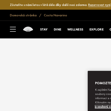
Zůstaňte s námi letos v létě déle díky další noci zdarma.
Rezervovat nyní
Domovská stránka
Costa Navarino
STAY
DINE
WELLNESS
EXPLORE
POMOZTE N
K zajištění 
soubory cook
informací a 
Kliknutím na
a souborů c