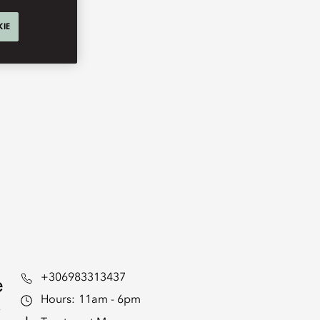
KIE
e
+306983313437
Hours:
11am - 6pm