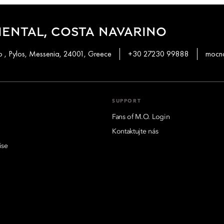
ENTAL, COSTA NAVARINO
 , Pylos, Messenia, 24001, Greece
+30 27230 99888
mocn
SUPPORT
Fans of M.O. Login
Kontaktujte nás
ise