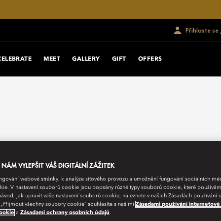
Přihlaste se
CELEBRATE
MEET
GALLERY
GIFT
OFFERS
ÁM VYLEPŠIT VÁŠ DIGITÁLNÍ ZÁŽITEK
fungování webové stránky, k analýze síťového provozu a umožnění fungování sociálních m
ie. V nastavení souborů cookie jsou popsány různé typy souborů cookie, které používám
návod, jak upravit vaše nastavení souborů cookie, naleznete v našich Zásadách používání
 „Přijmout všechny soubory cookie“ souhlasíte s našimi
Zásadami používání internetové
ookie
a
Zásadami ochrany osobních údajů
.