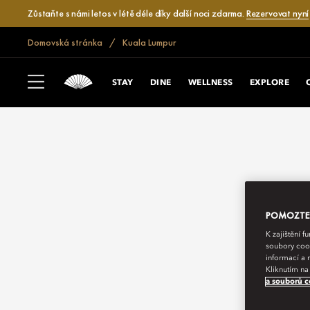
Zůstaňte s námi letos v létě déle díky další noci zdarma.
Rezervovat nyní
Domovská stránka
Kuala Lumpur
STAY
DINE
WELLNESS
EXPLORE
POMOZTE N
K zajištění 
soubory cook
informací a 
Kliknutím na
a souborů c