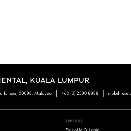
ENTAL, KUALA LUMPUR
ala Lumpur, 50088, Malaysia
+60 (3) 2380 8888
mokul-rese
SUPPORT
Fans of M.O. Login