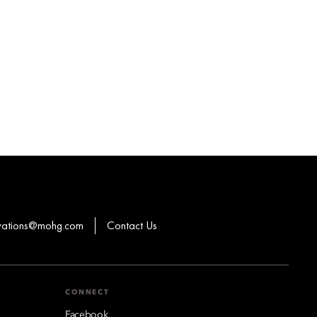
rvations@mohg.com
Contact Us
CONNECT
Facebook