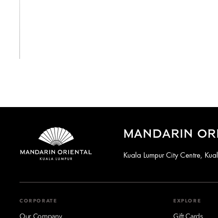
View All
MANDARIN ORI
Kuala Lumpur City Centre, Ku
CORPORATE
EXPLORE
Our Company
Gift Cards