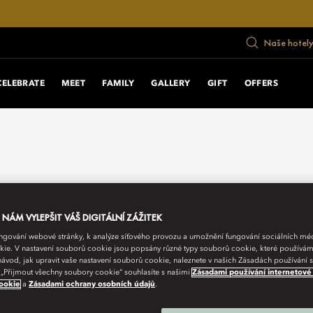
Naše hotely
CELEBRATE
MEET
FAMILY
GALLERY
GIFT
OFFERS
ÁM VYLEPŠIT VÁŠ DIGITÁLNÍ ZÁŽITEK
fungování webové stránky, k analýze síťového provozu a umožnění fungování sociálních m
ie. V nastavení souborů cookie jsou popsány různé typy souborů cookie, které používám
návod, jak upravit vaše nastavení souborů cookie, naleznete v našich Zásadách používání
 „Přijmout všechny soubory cookie“ souhlasíte s našimi
Zásadami používání internetové
ookie
a
Zásadami ochrany osobních údajů
.