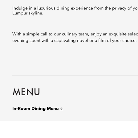
Indulge in a luxurious dining experience from the privacy of your room or suite, accompanied by breathtaking views of the Kuala
Lumpur skyline.
With a simple call to our culinary team, enjoy an exquisite sel
evening spent with a captivating novel or a film of your choice.
MENU
In-Room Dining Menu