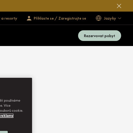
 a resorty
Přihlaste se / Zaregistrujte se
Jazyky
Rezervovat pobyt
édií používáme
e. Více
 souborů cookie.
 reklamy