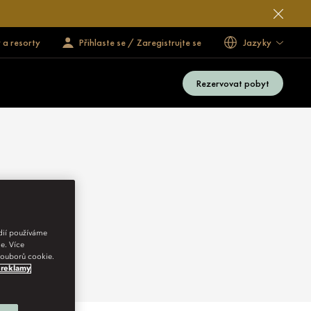
 a resorty
Přihlaste se / Zaregistrujte se
Jazyky
Rezervovat pobyt
r
e
édií používáme
e. Více
 souborů cookie.
 reklamy