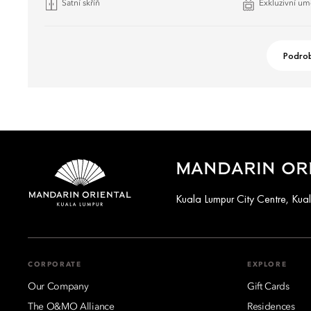
Šatní skříň
Exkluzivní um
Podrob
MANDARIN ORI
Kuala Lumpur City Centre, Ku
CORPORATE
EXPLORE
Our Company
Gift Cards
The O&MO Alliance
Residences