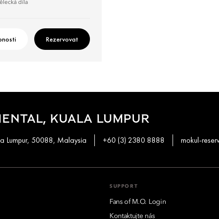
ělecká díla
nosti
Rezervovat
ENTAL, KUALA LUMPUR
ala Lumpur, 50088, Malaysia
+60 (3) 2380 8888
mokul-rese
SUPPORT
Fans of M.O. Login
Kontaktujte nás