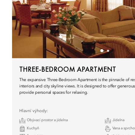
THREE-BEDROOM APARTMENT
The expansive Three-Bedroom Apartment is the pinnacle of reside
interiors and city skyline views. It is designed to offer generou
provide personal spaces for relaxing.
Hlavní výhody:
Obývací prostor a jídelna
Jídelna
Kuchyň
Vana a sprcho