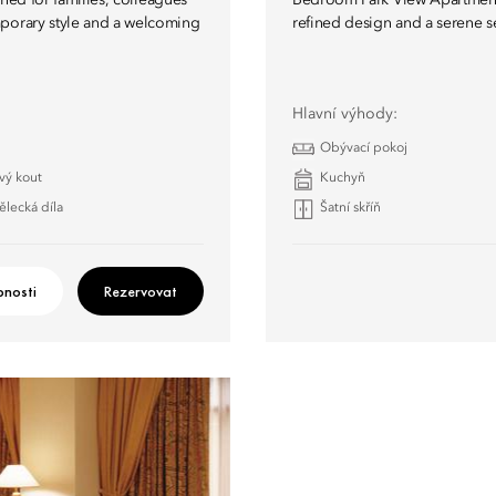
gned for families, colleagues
Bedroom Park View Apartment of
mporary style and a welcoming
refined design and a serene se
Hlavní výhody:
Obývací pokoj
vý kout
Kuchyň
ělecká díla
Šatní skříň
nosti
Rezervovat