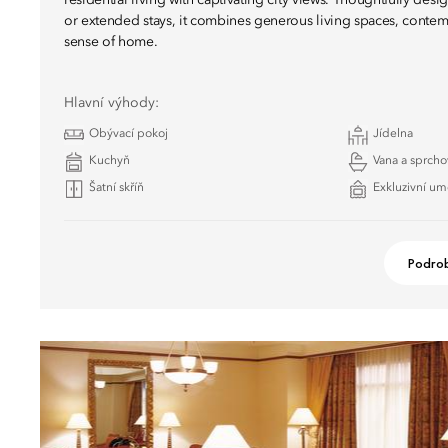
residential living with captivating city views. Thoughtfully desi
or extended stays, it combines generous living spaces, conte
sense of home.
Hlavní výhody:
Obývací pokoj
Jídelna
Kuchyň
Vana a sprcho
Šatní skříň
Exkluzivní um
Podrob