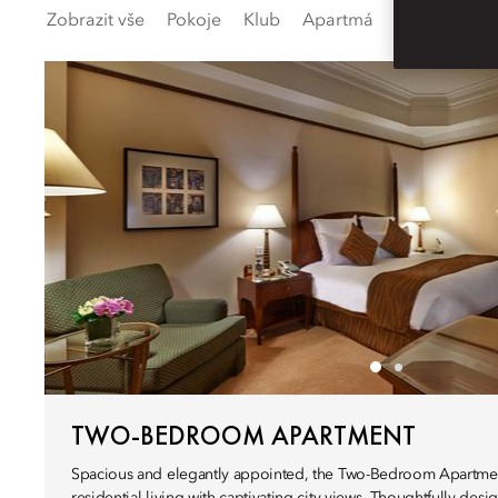
Zobrazit vše
Pokoje
Klub
Apartmá
Propojená a
TWO-BEDROOM APARTMENT
Spacious and elegantly appointed, the Two-Bedroom Apartment