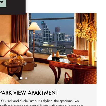
KIE
ARK VIEW APARTMENT
LCC Park and Kuala Lumpur's skyline, the spacious Two-