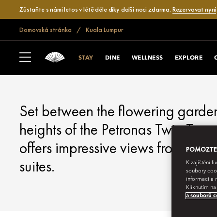
Zůstaňte s námi letos v létě déle díky další noci zdarma.
Rezervovat nyní
Domovská stránka
Kuala Lumpur
KUALA LUMPUR
STAY
STAY
DINE
WELLNESS
EXPLORE
Set between the flowering garde
heights of the Petronas Twin Tow
offers impressive views from its 
POMOZTE N
suites.
K zajištění 
soubory cook
informací a 
Kliknutím na
a souborů c