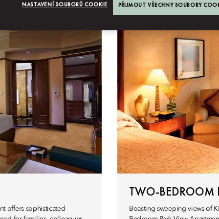
NASTAVENÍ SOUBORŮ COOKIE
PŘIJMOUT VŠECHNY SOUBORY COO
partmá
Byty
TWO-BEDROOM P
 offers sophisticated
Boasting sweeping views of K