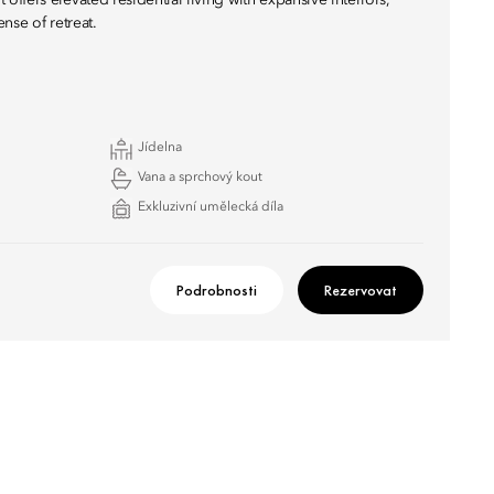
fers elevated residential living with expansive interiors,
nse of retreat.
Jídelna
Vana a sprchový kout
Exkluzivní umělecká díla
Podrobnosti
Rezervovat