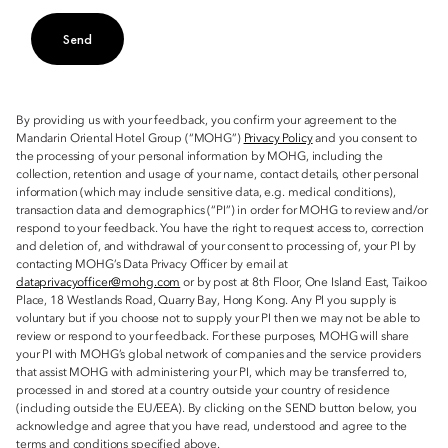
Send
By providing us with your feedback, you confirm your agreement to the
Mandarin Oriental Hotel Group (“MOHG”)
Privacy Policy
and you consent to
the processing of your personal information by MOHG, including the
collection, retention and usage of your name, contact details, other personal
information (which may include sensitive data, e.g. medical conditions),
transaction data and demographics (“PI”) in order for MOHG to review and/or
respond to your feedback. You have the right to request access to, correction
and deletion of, and withdrawal of your consent to processing of, your PI by
contacting MOHG’s Data Privacy Officer by email at
dataprivacyofficer@mohg.com
or by post at 8th Floor, One Island East, Taikoo
Place, 18 Westlands Road, Quarry Bay, Hong Kong. Any PI you supply is
voluntary but if you choose not to supply your PI then we may not be able to
review or respond to your feedback. For these purposes, MOHG will share
your PI with MOHG’s global network of companies and the service providers
that assist MOHG with administering your PI, which may be transferred to,
processed in and stored at a country outside your country of residence
(including outside the EU/EEA). By clicking on the SEND button below, you
acknowledge and agree that you have read, understood and agree to the
terms and conditions specified above.