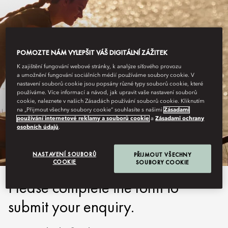
POMOZTE NÁM VYLEPŠIT VÁŠ DIGITÁLNÍ ZÁŽITEK
K zajištění fungování webové stránky, k analýze síťového provozu
a umožnění fungování sociálních médií používáme soubory cookie. V
nastavení souborů cookie jsou popsány různé typy souborů cookie, které
používáme. Více informací a návod, jak upravit vaše nastavení souborů
cookie, naleznete v našich Zásadách používání souborů cookie. Kliknutím
MALLORCA
na „Přijmout všechny soubory cookie“ souhlasíte s našimi
Zásadami
používání internetové reklamy a souborů cookie
a
Zásadami ochrany
SUBMIT ENQUIRY
osobních údajů
.
NASTAVENÍ SOUBORŮ
PŘIJMOUT VŠECHNY
COOKIE
SOUBORY COOKIE
Please complete the form to
submit your enquiry.