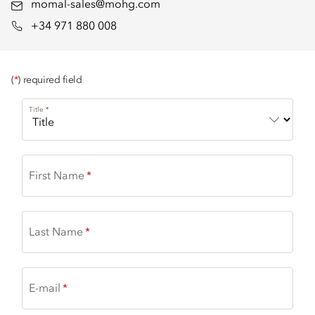
momal-sales@mohg.com
+34 971 880 008
(
*
) required field
Title
First Name
Last Name
E-mail