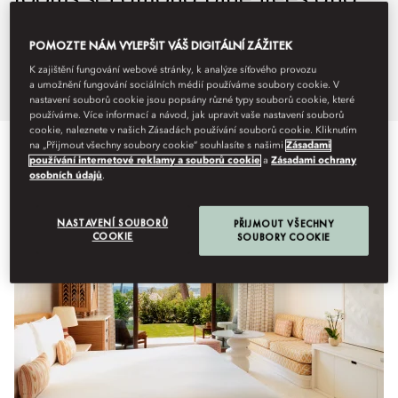
opening onto uninterrupted
POMOZTE NÁM VYLEPŠIT VÁŠ DIGITÁLNÍ ZÁŽITEK
Mediterranean horizons.
K zajištění fungování webové stránky, k analýze síťového provozu
a umožnění fungování sociálních médií používáme soubory cookie. V
nastavení souborů cookie jsou popsány různé typy souborů cookie, které
používáme. Více informací a návod, jak upravit vaše nastavení souborů
cookie, naleznete v našich Zásadách používání souborů cookie. Kliknutím
na „Přijmout všechny soubory cookie“ souhlasíte s našimi
Zásadami
používání internetové reklamy a souborů cookie
a
Zásadami ochrany
Zobrazit vše
Pokoje
Casitas
Apartmá
Signature Su
osobních údajů
.
NASTAVENÍ SOUBORŮ
PŘIJMOUT VŠECHNY
COOKIE
SOUBORY COOKIE