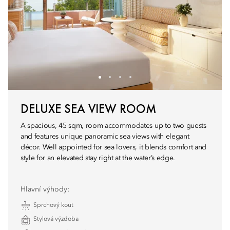
DELUXE SEA VIEW ROOM
A spacious, 45 sqm, room accommodates up to two guests
and features unique panoramic sea views with elegant
décor. Well appointed for sea lovers, it blends comfort and
style for an elevated stay right at the water’s edge.
Hlavní výhody:
Sprchový kout
Stylová výzdoba