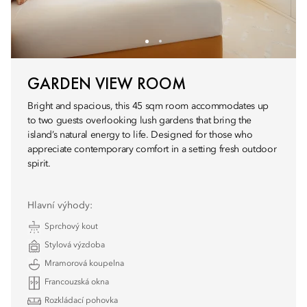
GARDEN VIEW ROOM
Bright and spacious, this 45 sqm room accommodates up
to two guests overlooking lush gardens that bring the
island’s natural energy to life. Designed for those who
appreciate contemporary comfort in a setting fresh outdoor
spirit.
Hlavní výhody:
Sprchový kout
Stylová výzdoba
Mramorová koupelna
Francouzská okna
Rozkládací pohovka