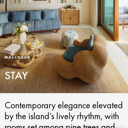
MALLORCA
STAY
Contemporary elegance elevated
by the island’s lively rhythm, with
rooms set among pine trees and