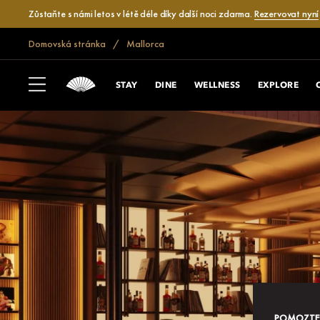
Zůstaňte s námi letos v létě déle díky další noci zdarma.
Rezervovat nyní
Domovská stránka
Mallorca
STAY
DINE
WELLNESS
EXPLORE
POMOZTE N