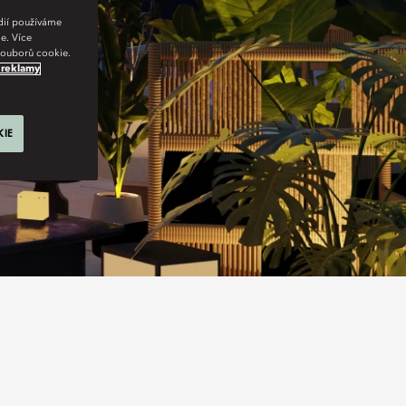
édií používáme
e. Více
 souborů cookie.
 reklamy
KIE