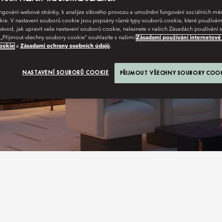
fungování webové stránky, k analýze síťového provozu a umožnění fungování sociálních m
ie. V nastavení souborů cookie jsou popsány různé typy souborů cookie, které používám
návod, jak upravit vaše nastavení souborů cookie, naleznete v našich Zásadách používání
 „Přijmout všechny soubory cookie“ souhlasíte s našimi
Zásadami používání internetové
ookie
a
Zásadami ochrany osobních údajů
.
NASTAVENÍ SOUBORŮ COOKIE
PŘIJMOUT VŠECHNY SOUBORY COO