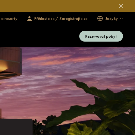
 a resorty
Přihlaste se / Zaregistrujte se
Jazyky
Rezervovat pobyt