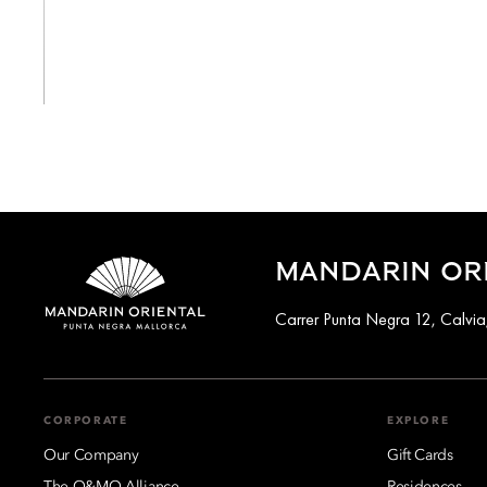
View All
MANDARIN OR
Carrer Punta Negra 12, Calvia
CORPORATE
EXPLORE
Our Company
Gift Cards