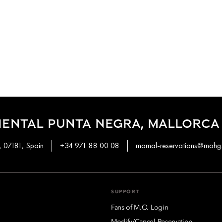
IENTAL PUNTA NEGRA, MALLORCA
, 07181, Spain
+34 971 88 00 08
momal-reservations@mohg
SUPPORT
Fans of M.O. Login