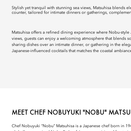
Stylish yet tranquil with stunning sea views, Matsuhisa blends elegant Nobu-style cuisine with a welcoming outdoor bar and a sushi
counter, tailored for intimate dinners or gatherings, complemen
Matsuhisa offers a refined dining experience where Nobu-style J
views, guests can enjoy a welcoming atmosphere that blends sop
sharing dishes over an intimate dinner, or gathering in the ele
Japanese-influenced cocktails that matches the coastal ambianc
MEET CHEF NOBUYUKI "NOBU" MATSU
Chef Nobuyuki “Nobu” Matsuhisa is a Japanese chef born in 194