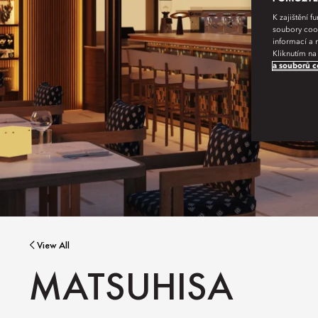
K zajištění 
soubory cook
informací a 
Kliknutím na
a souborů c
View All
MATSUHISA