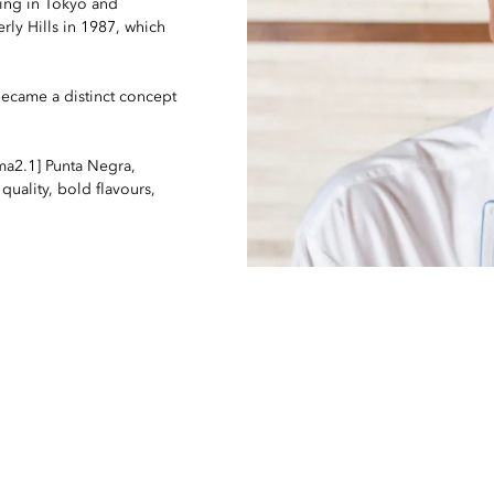
ning in Tokyo and
rly Hills in 1987, which
ecame a distinct concept
ma2.1] Punta Negra,
quality, bold flavours,