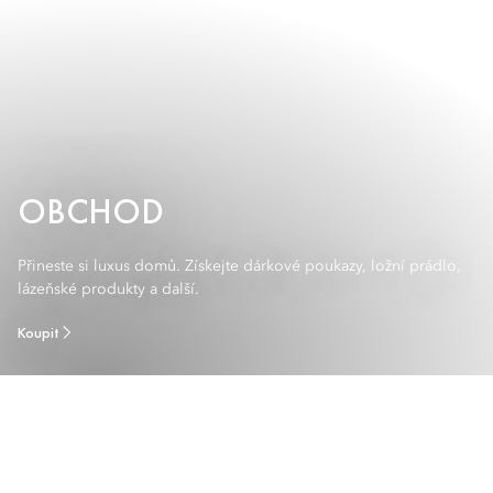
OBCHOD
Přineste si luxus domů. Získejte dárkové poukazy, ložní prádlo,
lázeňské produkty a další.
Koupit