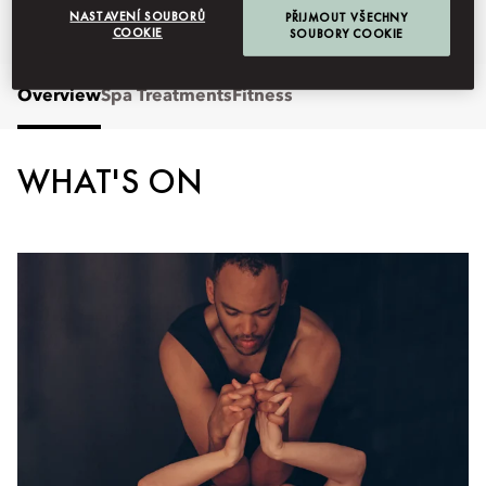
Fitness Centre:
24 hours
NASTAVENÍ SOUBORŮ
PŘIJMOUT VŠECHNY
Staffed Hours: 7:30am - 8:30pm
COOKIE
SOUBORY COOKIE
Overview
Spa Treatments
Fitness
WHAT'S ON