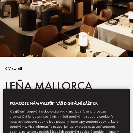
View All
LEÑA MALLORCA
POMOZTE NÁM VYLEPŠIT VÁŠ DIGITÁLNÍ ZÁŽITEK
A contemporary steakhouse inspired by Mallorcan traditions,
Leña features open-fire cooking and a striking display of dry
K zajištění fungování webové stránky, k analýze síťového provozu
aged meats. The elegant bar serves curated aperitifs and small
a umožnění fungování sociálních médií používáme soubory cookie. V
plates, while signature dishes show true finesse.
nastavení souborů cookie jsou popsány různé typy souborů cookie, které
používáme. Více informací a návod, jak upravit vaše nastavení souborů
cookie, naleznete v našich Zásadách používání souborů cookie. Kliknutím