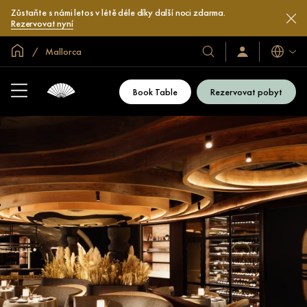
Zůstaňte s námi letos v létě déle díky další noci zdarma.
Rezervovat nyní
Domovská stránka
Mallorca
Jazyky
Naše
Přihlaste
se
hotely
/
a
Zaregistrujte
Book Table
Rezervovat pobyt
se
resorty