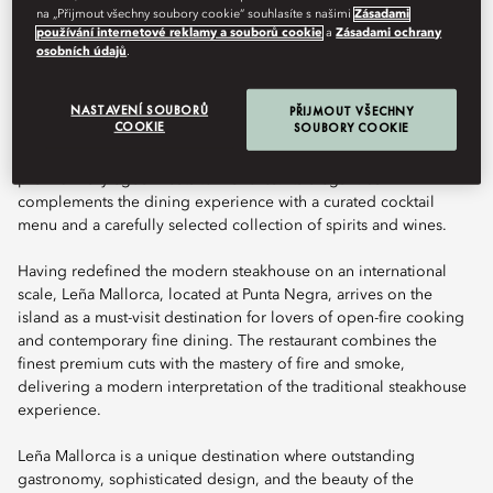
na „Přijmout všechny soubory cookie“ souhlasíte s našimi
Zásadami
používání internetové reklamy a souborů cookie
a
Zásadami ochrany
Book Table
osobních údajů
.
NASTAVENÍ SOUBORŮ
PŘIJMOUT VŠECHNY
COOKIE
SOUBORY COOKIE
Leña, Dani García’s groundbreaking steakhouse concept, brings
its signature open-fire cuisine and an exceptional selection of
premium dry-aged meats to Mallorca. Its elegant bar
complements the dining experience with a curated cocktail
menu and a carefully selected collection of spirits and wines.
Having redefined the modern steakhouse on an international
scale, Leña Mallorca, located at Punta Negra, arrives on the
island as a must-visit destination for lovers of open-fire cooking
and contemporary fine dining. The restaurant combines the
finest premium cuts with the mastery of fire and smoke,
delivering a modern interpretation of the traditional steakhouse
experience.
Leña Mallorca is a unique destination where outstanding
gastronomy, sophisticated design, and the beauty of the