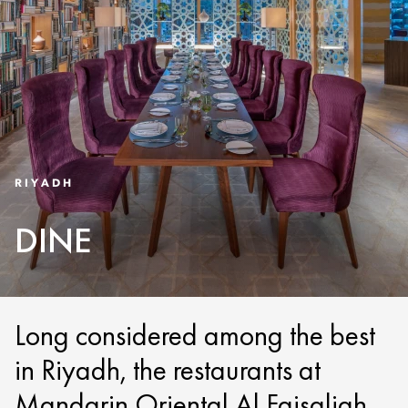
RIYADH
DINE
Long considered among the best
in Riyadh, the restaurants at
Mandarin Oriental Al Faisaliah