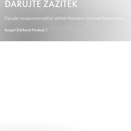
DARUJTE ZÁŽITEK
Darujte nezapomenutelný zážitek Mandarin Oriental Experience.
Koupit Dárkový Poukaz