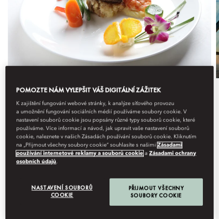
POMOZTE NÁM VYLEPŠIT VÁŠ DIGITÁLNÍ ZÁŽITEK
Gastronomie
K zajištění fungování webové stránky, k analýze síťového provozu
a umožnění fungování sociálních médií používáme soubory cookie. V
LAND AND SEA
nastavení souborů cookie jsou popsány různé typy souborů cookie, které
používáme. Více informací a návod, jak upravit vaše nastavení souborů
cookie, naleznete v našich Zásadách používání souborů cookie. Kliknutím
Savour the perfect pairing of premium steak and fresh
na „Přijmout všechny soubory cookie“ souhlasíte s našimi
Zásadami
seafood in an elegant sett...
používání internetové reklamy a souborů cookie
a
Zásadami ochrany
Zobrazit více
osobních údajů
.
Nadcházející termíny
NASTAVENÍ SOUBORŮ
PŘIJMOUT VŠECHNY
COOKIE
SOUBORY COOKIE
úterý
srpen 11
18:30
-
23:30
úterý
srpen 18
18:30
-
23:30
úterý
srpen 25
18:30
-
23:30