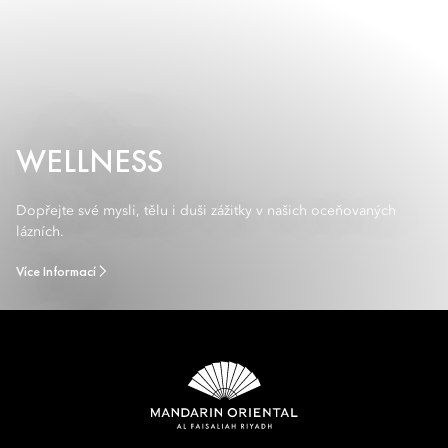
WELLNESS
Dopřejte své mysli, tělu i duši zážitky v našich oceňovaných
lázních.
Více Informací