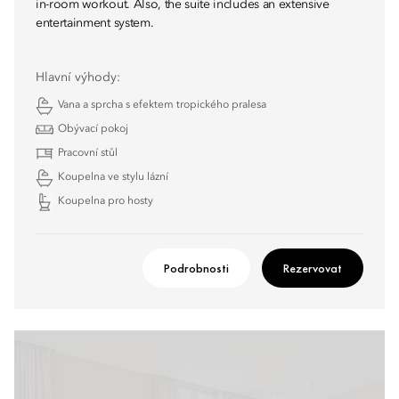
in-room workout. Also, the suite includes an extensive
entertainment system.
Hlavní výhody:
Vana a sprcha s efektem tropického pralesa
Obývací pokoj
Pracovní stůl
Koupelna ve stylu lázní
Koupelna pro hosty
Podrobnosti
Rezervovat