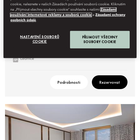
cookie, naleznete v našich Zásadách používání souborů cookie. Kliknutím
na „Přijmout všechny soubory cookie“ souhlasíte s našimi
Zásadami
Hlavní výhody:
používání internetové reklamy a souborů cookie
a
Zásadami ochrany
osobních údajů
.
Možnost propojených pokojů
Vana a sprcha s efektem tropického pralesa
NASTAVENÍ SOUBORŮ
PŘIJMOUT VŠECHNY
COOKIE
SOUBORY COOKIE
Salónek
Pracovní stůl
Lednice
Podrobnosti
Rezervovat