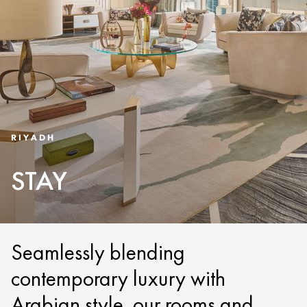
RIYADH
STAY
Seamlessly blending
contemporary luxury with
Arabian style, our rooms and