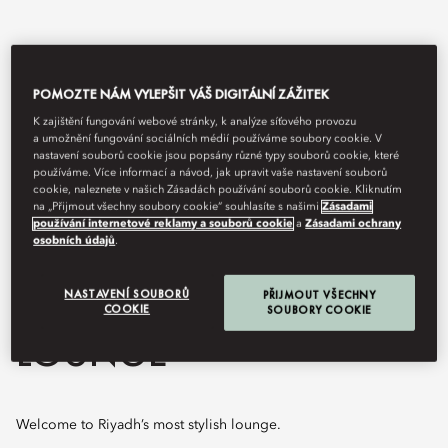
POMOZTE NÁM VYLEPŠIT VÁŠ DIGITÁLNÍ ZÁŽITEK
K zajištění fungování webové stránky, k analýze síťového provozu
a umožnění fungování sociálních médií používáme soubory cookie. V
nastavení souborů cookie jsou popsány různé typy souborů cookie, které
používáme. Více informací a návod, jak upravit vaše nastavení souborů
cookie, naleznete v našich Zásadách používání souborů cookie. Kliknutím
na „Přijmout všechny soubory cookie“ souhlasíte s našimi
Zásadami
používání internetové reklamy a souborů cookie
a
Zásadami ochrany
View All
osobních údajů
.
THE MANDARIN
NASTAVENÍ SOUBORŮ
PŘIJMOUT VŠECHNY
COOKIE
SOUBORY COOKIE
LOUNGE
Welcome to Riyadh’s most stylish lounge.