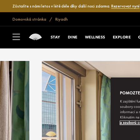
Zůstaňte s námi letos v létě déle díky další noci zdarma.
Rezervovat nyní
Domovská stránka
Riyadh
STAY
DINE
WELLNESS
EXPLORE
POMOZTE N
K zajištění 
soubory cook
informací a 
Kliknutím na
a souborů c