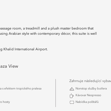
a massage room, a treadmill and a plush master bedroom that
ing Arabian style with contemporary décor, this suite is well
g Khalid International Airport.
laza View
Zahrnuje následující vyba
a s efektem tropického pralesa
Nonstop služby butlera
Kávovar Nespresso
o hosty
Nabídka polštářů