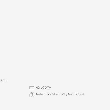
vení:
HD LCD TV
Toaletní potřeby značky Natura Bissé