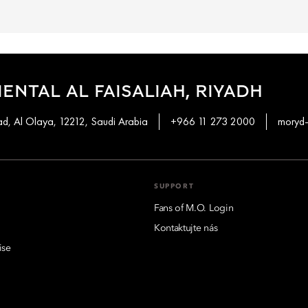
ENTAL AL FAISALIAH, RIYADH
d, Al Olaya, 12212, Saudi Arabia
+966 11 273 2000
moryd-
SUPPORT
Fans of M.O. Login
Kontaktujte nás
ise