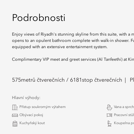
Podrobnosti
Enjoy views of Riyadh's stunning skyline from this suite, with 
opens to an opulent bathroom complete with walk-in shower. Fus
equipped with an extensive entertainment system.
Complimentary VIP meet and greet services (Al Tanfeethi) at Kin
575
metrů čtverečních /
6181
stop čtverečních
P
Hlavní výhody:
Přístup soukromým výtahem
Vana a sprch
Obývací pokoj
Pracovní stůl
Kuchyňský kout
Koupelna pr