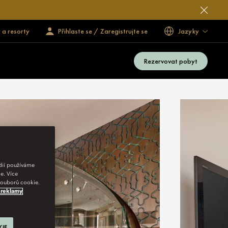
 a resorty
Přihlaste se / Zaregistrujte se
Jazyky
Rezervovat pobyt
édií používáme
e. Více
 souborů cookie.
 reklamy
KIE