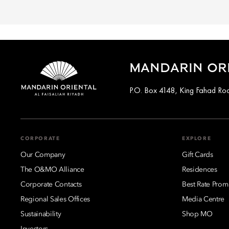
MANDARIN ORI
P.O. Box 4148, King Fahad Roa
CORPORATE
EXPLORE
Our Company
Gift Cards
The O&MO Alliance
Residences
Corporate Contacts
Best Rate Prom
Regional Sales Offices
Media Centre
Sustainability
Shop MO
Investors