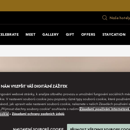
Naše hotely
CELEBRATE
MEET
GALLERY
GIFT
OFFERS
STAYCATION
ÁM VYLEPŠIT VÁŠ DIGITÁLNÍ ZÁŽITEK
fungování webové stránky, k analýze síťového provozu a umožnění fungování sociálních m
ie. V nastavení souborů cookie jsou popsány různé typy souborů cookie, které používám
návod, jak upravit vaše nastavení souborů cookie, naleznete v našich Zásadách používání
 „Přijmout všechny soubory cookie“ souhlasíte s našimi
Zásadami používání internetové
ookie
a
Zásadami ochrany osobních údajů
.
NASTAVENÍ SOUBORŮ COOKIE
PŘIJMOUT VŠECHNY SOUBORY COO