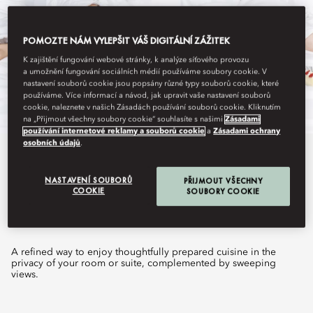
POMOZTE NÁM VYLEPŠIT VÁŠ DIGITÁLNÍ ZÁŽITEK
K zajištění fungování webové stránky, k analýze síťového provozu
a umožnění fungování sociálních médií používáme soubory cookie. V
nastavení souborů cookie jsou popsány různé typy souborů cookie, které
používáme. Více informací a návod, jak upravit vaše nastavení souborů
cookie, naleznete v našich Zásadách používání souborů cookie. Kliknutím
na „Přijmout všechny soubory cookie“ souhlasíte s našimi
Zásadami
používání internetové reklamy a souborů cookie
a
Zásadami ochrany
osobních údajů
.
View All
NASTAVENÍ SOUBORŮ
PŘIJMOUT VŠECHNY
IN-ROOM DINING
COOKIE
SOUBORY COOKIE
A refined way to enjoy thoughtfully prepared cuisine in the
privacy of your room or suite, complemented by sweeping
views.