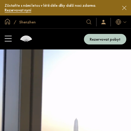
Zůstaňte s námi letos v létě déle díky další noci zdarma.
Rezervovat nyní
Domovská stránka
Shenzhen
Jazyky
Naše
Přihlaste
se
hotely
/
a
Zaregistrujte
Rezervovat pobyt
se
resorty