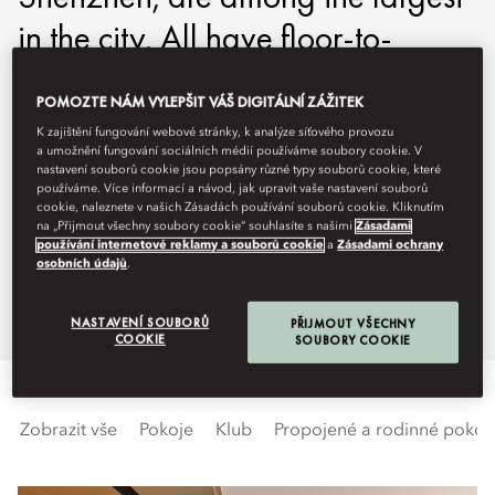
in the city. All have floor-to-
ceiling windows, with panoramic,
POMOZTE NÁM VYLEPŠIT VÁŠ DIGITÁLNÍ ZÁŽITEK
upper-floor views that include the
K zajištění fungování webové stránky, k analýze síťového provozu
dynamic cityscape, lush green
a umožnění fungování sociálních médií používáme soubory cookie. V
nastavení souborů cookie jsou popsány různé typy souborů cookie, které
používáme. Více informací a návod, jak upravit vaše nastavení souborů
parks, bustling Shenzhen Bay,
cookie, naleznete v našich Zásadách používání souborů cookie. Kliknutím
na „Přijmout všechny soubory cookie“ souhlasíte s našimi
Zásadami
and the distant mountains of
používání internetové reklamy a souborů cookie
a
Zásadami ochrany
osobních údajů
.
Hong Kong.
NASTAVENÍ SOUBORŮ
PŘIJMOUT VŠECHNY
COOKIE
SOUBORY COOKIE
Zobrazit vše
Pokoje
Klub
Propojené a rodinné pokoj