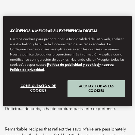
AYÚDENOS A MEJORAR SU EXPERIENCIA DIGITAL
Usamos cookies para proporcionar la funcionalidad del sitio web, analizar
nuestro tráfico y habilitar la funcionalidad de las redes sociales. En
Configuración de cookies se explica cuáles son las cookies que usamos.
Nuestra política de cookies proporciona más información y explica cómo
modificar su configuración de cookies. Haciendo clic en “Aceptar todas las
cookies”, acepta nuestra
Política de publicidad y cookies
y
nuestra
View All
Política de privacidad
.
VAKKO L'ATELIER
CONFIGURACIÓN DE
ACEPTAR TODAS LAS
COOKIES
COOKIES
Delicious desserts, a haute couture patisserie experience.
Remarkable recipes that reflect the savoir-faire are passionately