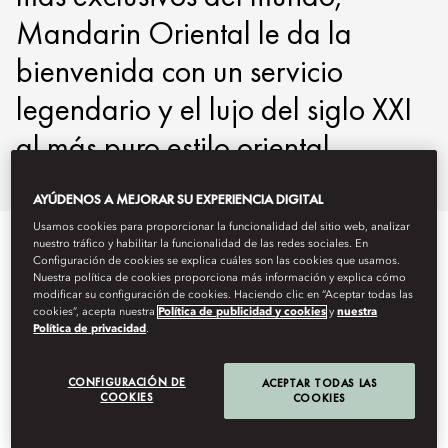
Mandarin Oriental le da la
bienvenida con un servicio
legendario y el lujo del siglo XXI
al más puro estilo oriental.
AYÚDENOS A MEJORAR SU EXPERIENCIA DIGITAL
Usamos cookies para proporcionar la funcionalidad del sitio web, analizar
nuestro tráfico y habilitar la funcionalidad de las redes sociales. En
Configuración de cookies se explica cuáles son las cookies que usamos.
Nuestra política de cookies proporciona más información y explica cómo
modificar su configuración de cookies. Haciendo clic en “Aceptar todas las
cookies”, acepta nuestra
Política de publicidad y cookies
y
nuestra
Política de privacidad
.
CONFIGURACIÓN DE
ACEPTAR TODAS LAS
COOKIES
COOKIES