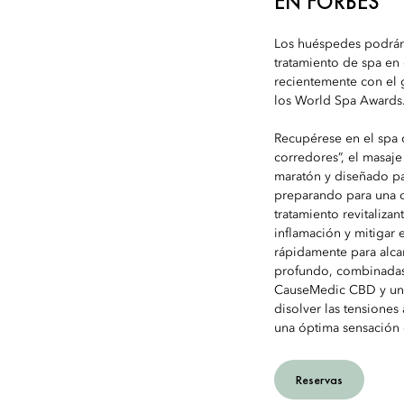
EN FORBES
Los huéspedes podrán
tratamiento de spa en
recientemente con el 
los World Spa Awards
Recupérese en el spa 
corredores”, el masaje
maratón y diseñado par
preparando para una c
tratamiento revitalizan
inflamación y mitigar 
rápidamente para alca
profundo, combinadas 
CauseMedic CBD y una 
disolver las tensione
una óptima sensación 
Reservas