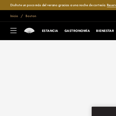
Disfrute un poco más del verano gracias a una noche de cortesía.
Reser
Inicio
Boston
ESTANCIA
GASTRONOMÍA
BIENESTAR