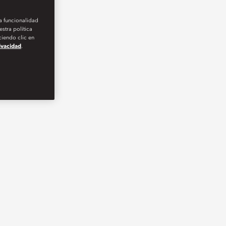
la funcionalidad
stra política
iendo clic en
rivacidad
.