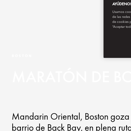
AYÚDENOS 
Usamos cooki
de las redes
de cookies p
“Aceptar tod
BOSTON
MARATÓN DE B
Mandarin Oriental, Boston goza 
barrio de Back Bay, en plena ruta