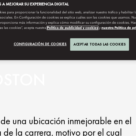
A MEJORAR SU EXPERIENCIA DIGITAL
es para proporcionar la funcionalidad del sitio web, analizar nuestro tráfico y habilitar 
 sociales. En Configuración de cookies se explica cuáles son las cookies que usamos. Nue
roporciona más información y explica cómo modificar su configuración de cookies. Hac
as las cookies”, acepta nuestra
Política de publicidad y cookies
y
nuestra Política de p
CONFIGURACIÓN DE COOKIES
ACEPTAR TODAS LAS COOKIES
OSTON
de una ubicación inmejorable en el
 de la carrera, motivo por el cual