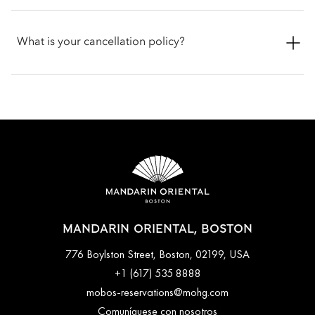
directly before arriving to get the latest information and
discuss any specific requirements for your pet.
Check-in is at 3pm and check-out is at 12pm noon. If you
require assistance for early or late check-in and check-out, you
What is your cancellation policy?
can inform the hotel when booking or by talking with the team
at the front desk.
Cancellations at Mandarin Oriental, Boston varies depending
on the room type and date booked. Most rooms can be
cancelled up to a specific time before arrival, while certain
bookings done with special promotions may be non-
refundable. Full cancellation details will be given when
booking your stay and in your email conformation.
MANDARIN ORIENTAL, BOSTON
776 Boylston Street, Boston, 02199, USA
+1 (617) 535 8888
mobos-reservations@mohg.com
Comuníquese con nosotros