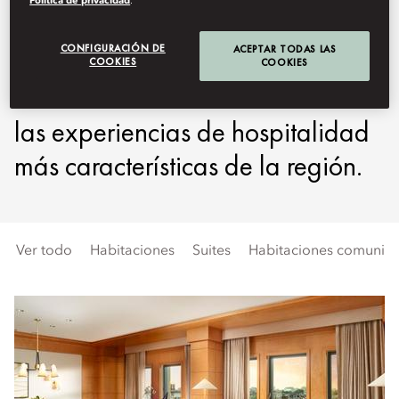
Política de privacidad
.
clásica típica de Nueva
CONFIGURACIÓN DE
ACEPTAR TODAS LAS
Inglaterra con refinados toques
COOKIES
COOKIES
orientales a fin de crear una de
las experiencias de hospitalidad
más características de la región.
Ver todo
Habitaciones
Suites
Habitaciones comunicad