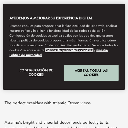
AYÚDENOS A MEJORAR SU EXPERIENCIA DIGITAL
Usamos cookies para proporcionar la funcionalidad del sitio web, analizar
nuestro tráfico y habilitar la funcionalidad de las redes sociales. En
Configuración de cookies se explica cuáles son las cookies que usamos.
Nuestra política de cookies proporciona más información y explica cómo
modificar su configuración de cookies. Haciendo clic en “Aceptar todas las
cookies”, acepta nuestra
Política de publicidad y cookies
y
nuestra
Política de privacidad
.
View All
CONFIGURACIÓN DE
ACEPTAR TODAS LAS
COOKIES
COOKIES
ASIANNE
The perfect breakfast with Atlantic Ocean views
Asianne's bright and cheerful décor lends perfectly to its