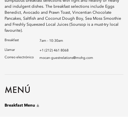
sumptuous breakfast selections with light and healthy or hearty
and indulgent dishes. The breakfast selections include Eggs
Benedict, Avocado and Prawn Toast, Vincentian Chocolate
Pancakes, Saltfish and Coconut Dough Boy, Sea Moss Smoothie
and Freshly Squeezed Local Juices (Soursop is a must-try local
favourite).
Breakfast
7am - 10:30am
Llamar
+1 (212) 461 8068
Correo electrónico
mocan-guestrelations@mohg.com
MENÚ
Breakfast Menu