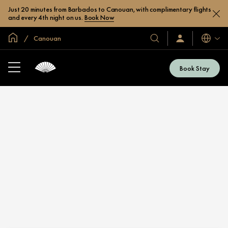
Just 20 minutes from Barbados to Canouan, with complimentary flights
and every 4th night on us.
Book Now
Inicio
Canouan
Idiomas
Nuestros
Iniciar
sesión
hoteles
/
y
Unirse
Book Stay
ahora
resorts