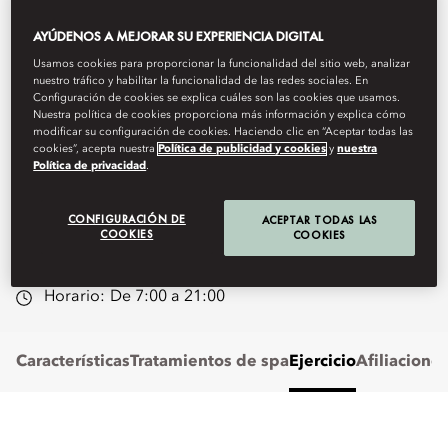
fisiología, biomecánica, pruebas
AYÚDENOS A MEJORAR SU EXPERIENCIA DIGITAL
y análisis del rendimiento,
Usamos cookies para proporcionar la funcionalidad del sitio web, analizar
nuestro tráfico y habilitar la funcionalidad de las redes sociales. En
psicología y comportamiento
Configuración de cookies se explica cuáles son las cookies que usamos.
Nuestra política de cookies proporciona más información y explica cómo
modificar su configuración de cookies. Haciendo clic en “Aceptar todas las
humano le ofrece nuestros
cookies”, acepta nuestra
Política de publicidad y cookies
y
nuestra
Política de privacidad
.
servicios deportivos.
CONFIGURACIÓN DE
ACEPTAR TODAS LAS
momay-spa@mohg.com
COOKIES
COOKIES
+44 (0)20 7123 6263
Horario:
De 7:00 a 21:00
Características
Tratamientos de spa
Ejercicio
Afiliacione