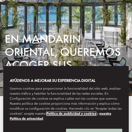
EN MANDARIN
ORIENTAL, QUEREMOS
ACOGER SUS
REUNIONES
AYÚDENOS A MEJORAR SU EXPERIENCIA DIGITAL
Usamos cookies para proporcionar la funcionalidad del sitio web, analizar
nuestro tráfico y habilitar la funcionalidad de las redes sociales. En
Configuración de cookies se explica cuáles son las cookies que usamos.
Nuestra política de cookies proporciona más información y explica cómo
Lleve sus reuniones al siguiente
modificar su configuración de cookies. Haciendo clic en “Aceptar todas las
cookies”, acepta nuestra
Política de publicidad y cookies
y
nuestra
nivel en Mandarin Oriental:
Política de privacidad
.
Ahorre hasta un 10 %.