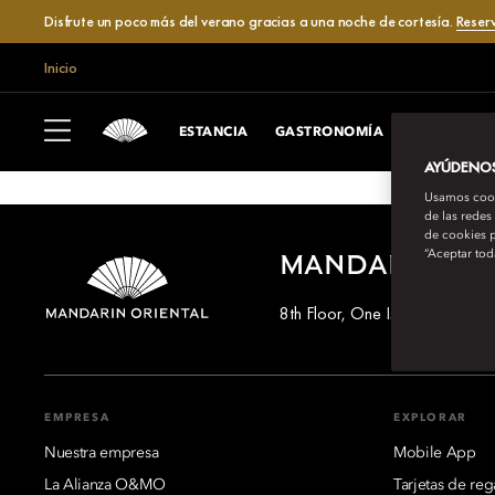
Disfrute un poco más del verano gracias a una noche de cortesía.
Reser
Inicio
ESTANCIA
GASTRONOMÍA
SPA
EXP
AYÚDENOS 
Usamos cooki
de las redes
de cookies p
“Aceptar tod
MANDARIN OR
8th Floor, One Island East, T
EMPRESA
EXPLORAR
Nuestra empresa
Mobile App
La Alianza O&MO
Tarjetas de reg