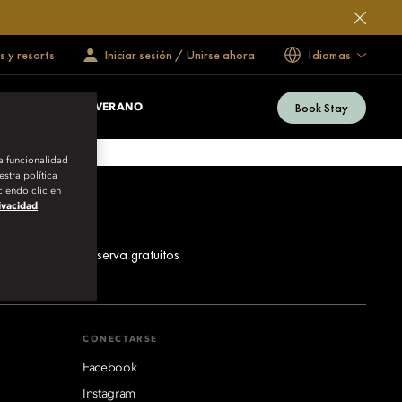
s y resorts
Iniciar sesión / Unirse ahora
Idiomas
Book Stay
TEMPORADA DE VERANO
la funcionalidad
stra política
iendo clic en
rivacidad
.
los números de reserva gratuitos
CONECTARSE
Facebook
Instagram