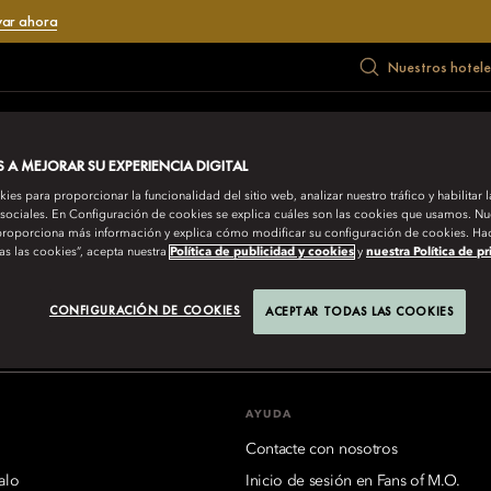
var ahora
Nuestros hotele
LORAR
CELEBRACIONES
REUNIONES
REGALO
OFERTAS
A MEJORAR SU EXPERIENCIA DIGITAL
es para proporcionar la funcionalidad del sitio web, analizar nuestro tráfico y habilitar 
 sociales. En Configuración de cookies se explica cuáles son las cookies que usamos. Nue
roporciona más información y explica cómo modificar su configuración de cookies. Hac
as las cookies”, acepta nuestra
Política de publicidad y cookies
y
nuestra Política de p
IENTAL HOTEL GROUP
aikoo Place 18 Westlands Road, Quarry Bay, Hong Kong
Ver todos 
CONFIGURACIÓN DE COOKIES
ACEPTAR TODAS LAS COOKIES
AYUDA
Contacte con nosotros
alo
Inicio de sesión en Fans of M.O.