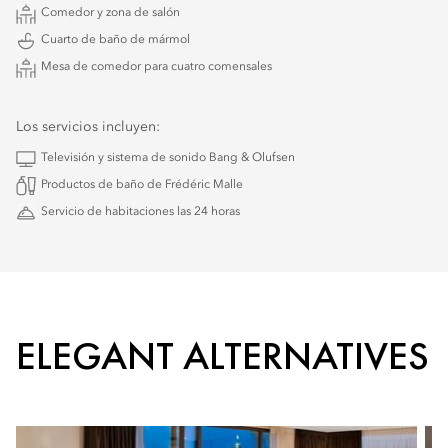
Comedor y zona de salón
Cuarto de baño de mármol
Mesa de comedor para cuatro comensales
Los servicios incluyen:
Televisión y sistema de sonido Bang & Olufsen
Productos de baño de Frédéric Malle
Servicio de habitaciones las 24 horas
ELEGANT ALTERNATIVES