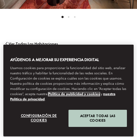
Ver Todas Las Habitaciones
SUITE COUTURE
AYÚDENOS A MEJORAR SU EXPERIENCIA DIGITAL
Usamos cookies para proporcionar la funcionalidad del sitio web, analizar
nuestro tráfico y habilitar la funcionalidad de las redes sociales. En
Esta suite de 78 m² es un homenaje a las casas de moda
Configuración de cookies se explica cuáles son las cookies que usamos.
parisinas con interiores elegantes, un área de estar que incluye
Nuestra política de cookies proporciona más información y explica cómo
modificar su configuración de cookies. Haciendo clic en “Aceptar todas las
comedor para cuatro personas, cocina pequeña, baño de visitas
cookies”, acepta nuestra
Política de publicidad y cookies
y
nuestra
y una amplia habitación con cama king o camas twin contigua a
Política de privacidad
.
un baño de mármol similar a un spa.
CONFIGURACIÓN DE
ACEPTAR TODAS LAS
COOKIES
COOKIES