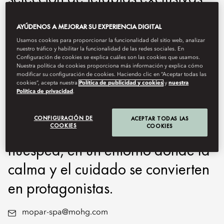
inspiradas en nuestra herencia
AYÚDENOS A MEJORAR SU EXPERIENCIA DIGITAL
oriental, junto con tratamientos
Usamos cookies para proporcionar la funcionalidad del sitio web, analizar
avanzados concebidos para
nuestro tráfico y habilitar la funcionalidad de las redes sociales. En
Configuración de cookies se explica cuáles son las cookies que usamos.
Nuestra política de cookies proporciona más información y explica cómo
contrarrestar el ritmo acelerado
modificar su configuración de cookies. Haciendo clic en “Aceptar todas las
cookies”, acepta nuestra
Política de publicidad y cookies
y
nuestra
de la vida parisina. Cada
Política de privacidad
.
experiencia se personaliza según
CONFIGURACIÓN DE
ACEPTAR TODAS LAS
las necesidades de cada
COOKIES
COOKIES
huésped, en un entorno donde la
calma y el cuidado se convierten
en protagonistas.
mopar-spa@mohg.com