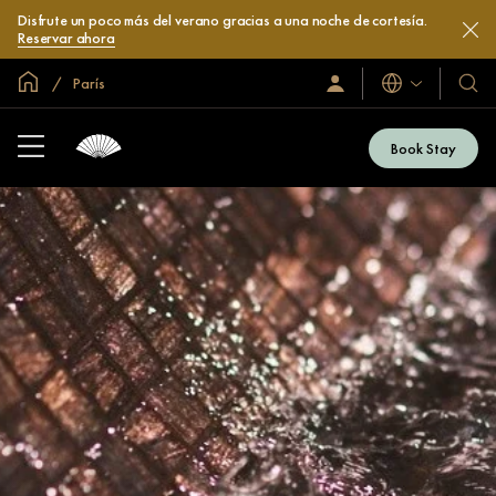
Disfrute un poco más del verano gracias a una noche de cortesía.
Reservar ahora
Inicio
París
Idiomas
Iniciar
Nuest
sesión
hotel
/
y
Unirse
Book Stay
ahora
resor