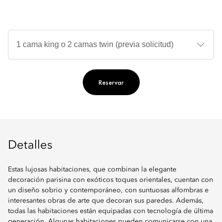
Ti
de
ca
Reservar
Detalles
Estas lujosas habitaciones, que combinan la elegante
decoración parisina con exóticos toques orientales, cuentan con
un diseño sobrio y contemporáneo, con suntuosas alfombras e
interesantes obras de arte que decoran sus paredes. Además,
todas las habitaciones están equipadas con tecnología de última
generación. Algunas habitaciones pueden comunicarse con una