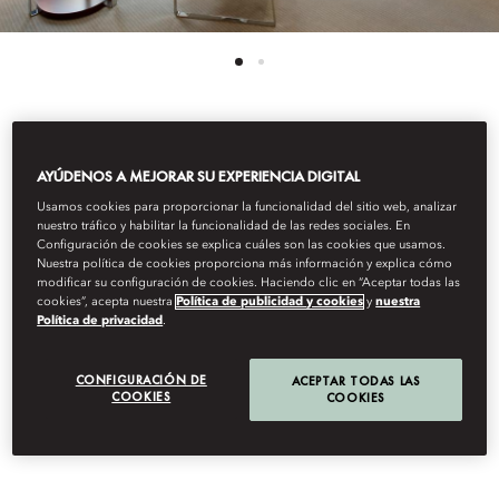
Ver Todas Las Habitaciones
AYÚDENOS A MEJORAR SU EXPERIENCIA DIGITAL
HABITACIÓN
Usamos cookies para proporcionar la funcionalidad del sitio web, analizar
nuestro tráfico y habilitar la funcionalidad de las redes sociales. En
Configuración de cookies se explica cuáles son las cookies que usamos.
Nuestra política de cookies proporciona más información y explica cómo
MANDARIN
modificar su configuración de cookies. Haciendo clic en “Aceptar todas las
cookies”, acepta nuestra
Política de publicidad y cookies
y
nuestra
Política de privacidad
.
Con vistas al jardín o al patio interior, nuestras habitaciones más
grandes ofrecen camas king o twin y elegantes salas de estar.
CONFIGURACIÓN DE
ACEPTAR TODAS LAS
COOKIES
COOKIES
Los cuartos de baño son tipo spa, con bañeras esculpidas
independientes y regaderas a ras de suelo. Algunas
habitaciones cuentan con balcones privados.