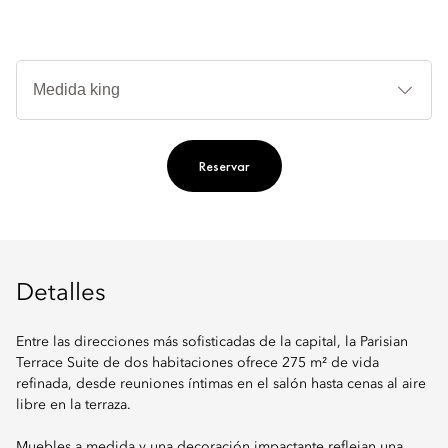
Ti
de
ca
Reservar
Detalles
Entre las direcciones más sofisticadas de la capital, la Parisian
Terrace Suite de dos habitaciones ofrece 275 m² de vida
refinada, desde reuniones íntimas en el salón hasta cenas al aire
libre en la terraza.
Muebles a medida y una decoración impactante reflejan una