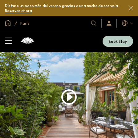
Disfrute un poco más del verano gracias a una noche de cortesía.
Reservar ahora
Inicio
París
Idiomas
Nuestros
Iniciar
sesión
hoteles
/
y
Unirse
Book Stay
ahora
resorts