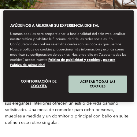
AYÚDENOS A MEJORAR SU EXPERIENCIA DIGITAL
Usamos cookies para proporcionar la funcionalidad del sitio web, analizar
nuestro tráfico y habilitar la funcionalidad de las redes sociales. En
Ver Todas Las Habitaciones
Configuración de cookies se explica cuáles son las cookies que usamos.
Nuestra política de cookies proporciona más información y explica cómo
modificar su configuración de cookies. Haciendo clic en “Aceptar todas las
SUITE PARISIAN
cookies”, acepta nuestra
Política de publicidad y cookies
y
nuestra
Política de privacidad
.
TERRACE
CONFIGURACIÓN DE
ACEPTAR TODAS LAS
COOKIES
COOKIES
La terraza privada de esta suite de dos habitaciones de 275 m² y
sus elegantes interiores ofrecen un estilo de vida parisino
sofisticado. Una mesa de comedor para ocho personas,
muebles a medida y un dormitorio principal con baño en suite
definen este retiro singular.