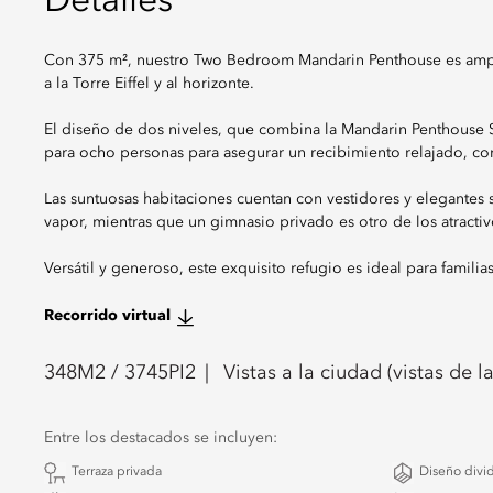
Detalles
Con 375 m², nuestro Two Bedroom Mandarin Penthouse es ampli
a la Torre Eiffel y al horizonte.
El diseño de dos niveles, que combina la Mandarin Penthouse S
para ocho personas para asegurar un recibimiento relajado, co
Las suntuosas habitaciones cuentan con vestidores y elegantes
vapor, mientras que un gimnasio privado es otro de los atractiv
Versátil y generoso, este exquisito refugio es ideal para famil
Recorrido virtual
348
M2 /
3745
PI2
Vistas a la ciudad (vistas de 
Entre los destacados se incluyen:
Terraza privada
Diseño divid