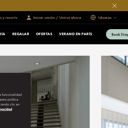
s y resorts
Iniciar sesión / Unirse ahora
Idiomas
Book Sta
RÍA
REGALAR
OFERTAS
VERANO EN PARÍS
la funcionalidad
stra política
iendo clic en
rivacidad
.