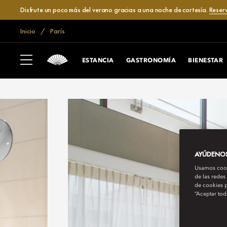
Disfrute un poco más del verano gracias a una noche de cortesía.
Reser
Inicio
París
ESTANCIA
GASTRONOMÍA
BIENESTAR
AYÚDENOS 
Usamos cooki
de las redes
de cookies p
“Aceptar tod