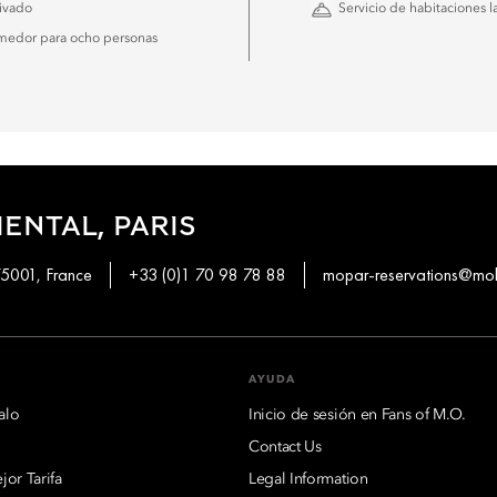
ivado
Servicio de habitaciones l
medor para ocho personas
ENTAL, PARIS
75001, France
+33 (0)1 70 98 78 88
mopar-reservations@mo
AYUDA
alo
Inicio de sesión en Fans of M.O.
Contact Us
or Tarifa
Legal Information