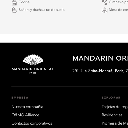
Cocina
Gimnasio pr
Bañera y ducha a ras de suelo
Mesa de co
MANDARIN ORI
251 Rue Saint-Honoré, Paris, 
EMPRESA
EXPLORAR
Nuestra compañía
Tarjetas de reg
O&MO Alliance
Residencias
Contactos corporativos
Promesa de Mej