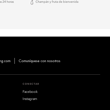
as 24 horas
Champán y fruta de bienvenida
hg.com
Comuníquese con nosotros
CONECTAR
Facebook
Instagram