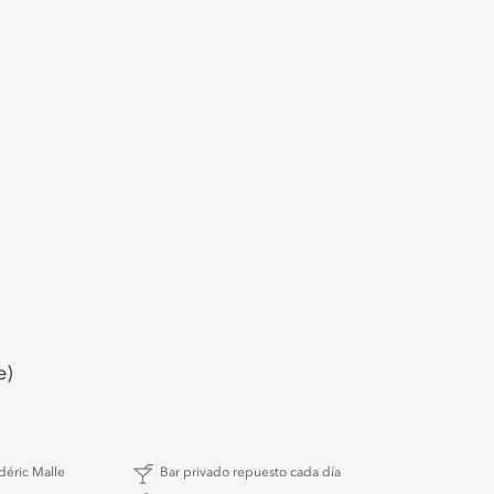
e)
déric Malle
Bar privado repuesto cada día