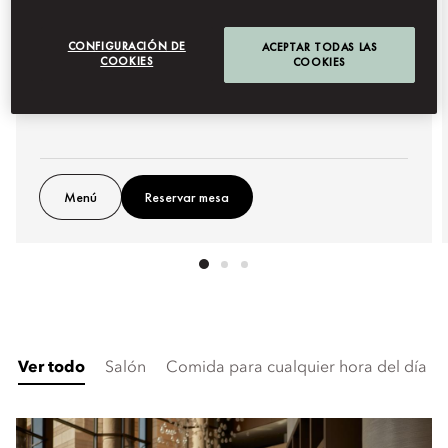
Próximas fechas
CONFIGURACIÓN DE
ACEPTAR TODAS LAS
COOKIES
COOKIES
agosto 9 - septiembre 11
16:00
-
22:00
Menú
Reservar mesa
Ver todo
Salón
Comida para cualquier hora del día