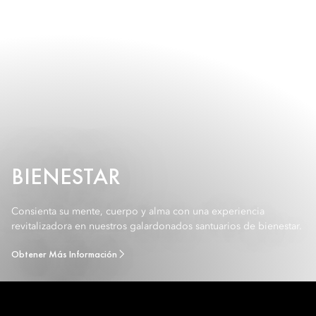
BIENESTAR
Consienta su mente, cuerpo y alma con una experiencia
revitalizadora en nuestros galardonados santuarios de bienestar.
Obtener Más Información