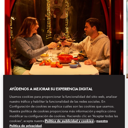
AYÚDENOS A MEJORAR SU EXPERIENCIA DIGITAL
Gastronomía
Usamos cookies para proporcionar la funcionalidad del sitio web, analizar
APRÈS SKI:
nuestro tráfico y habilitar la funcionalidad de las redes sociales. En
Configuración de cookies se explica cuáles son las cookies que usamos.
Nuestra política de cookies proporciona más información y explica cómo
Por quinto año consecutivo, Mandarin Oriental, Santiago
modificar su configuración de cookies. Haciendo clic en “Aceptar todas las
transforma la ciudad en ...
cookies”, acepta nuestra
Política de publicidad y cookies
y
nuestra
Política de privacidad
.
Ver más