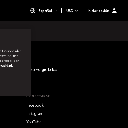
Español
USD
Iniciar sesión
la funcionalidad
stra política
iendo clic en
rivacidad
.
los números de reserva gratuitos
CONECTARSE
Facebook
Instagram
YouTube