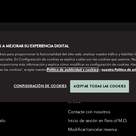
A MEJORAR SU EXPERIENCIA DIGITAL
es para proporcionar la funcionalidad del sitio web, analizar nuestro tráfico y habilitar 
IENTAL HOTEL GROUP
 sociales. En Configuración de cookies se explica cuáles son las cookies que usamos. Nue
roporciona más información y explica cómo modificar su configuración de cookies. Hac
as las cookies”, acepta nuestra
Política de publicidad y cookies
y
nuestra Política de p
aikoo Place 18 Westlands Road, Quarry Bay, Hong Kong
Ver todos 
CONFIGURACIÓN DE COOKIES
ACEPTAR TODAS LAS COOKIES
AYUDA
Contacte con nosotros
alo
Inicio de sesión en Fans of M.O.
Modificar/cancelar reserva