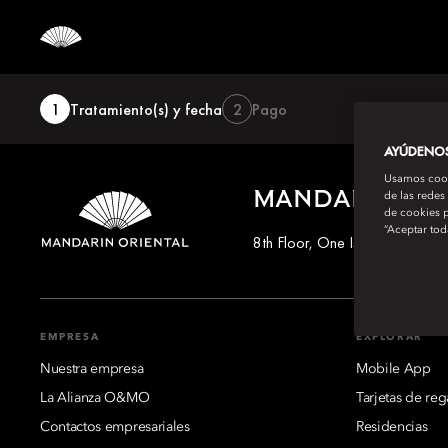
Paso
1
Tratamiento(s) y fecha
2
Pago
1,
Tratamiento(s)
y
AYÚDENOS 
fecha,
Usamos cooki
Paso
MANDARIN OR
actual
de las redes
de cookies p
“Aceptar tod
8th Floor, One Island East, T
EMPRESA
EXPLORAR
Nuestra empresa
Mobile App
La Alianza O&MO
Tarjetas de reg
Contactos empresariales
Residencias