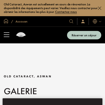
Old Cataract, Aswan est actuellement en cours de rénovation. La
disponibilité des équipements peut varier. Veuillez nous contacter pour
obtenir les informations les plus à jour.
Contactez-nous
Accueil
Assouan
Langues
Nos
Identification/Inscr
hôtels
et
Réserver un séjour
complexes
hôteliers
OLD CATARACT, ASWAN
GALERIE