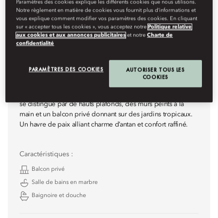
Paramètres des cookies explique les différents cookies que nous utilisons.
Notre règlement en matière de cookies vous fournit plus d’informations et
vous explique comment modifier vos paramètres des cookies. En cliquant
sur « accepter tous les cookies », vous acceptez notre
Politique relative
aux cookies et aux annonces publicitaires
et notre
Charte de
confidentialité
PARAMÈTRES DES COOKIES
AUTORISER TOUS LES
CHAMBRE PALACE VUE JARDIN
COOKIES
Située dans l’aile Palace historique, cette chambre élégante
se distingue par de hauts plafonds, des murs peints à la
main et un balcon privé donnant sur des jardins tropicaux.
Un havre de paix alliant charme d’antan et confort raffiné.
Caractéristiques :
Balcon privé
Salle de bains en marbre
Baignoire et douche