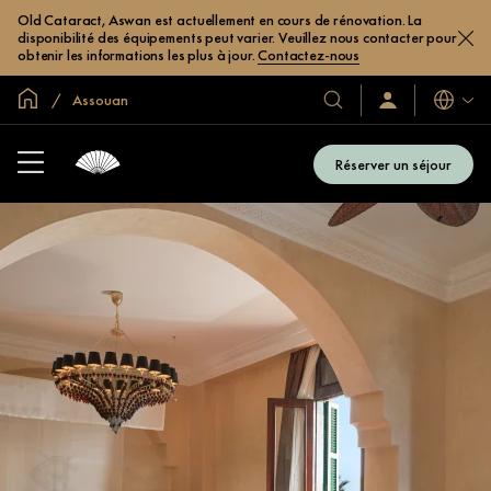
Old Cataract, Aswan est actuellement en cours de rénovation. La
disponibilité des équipements peut varier. Veuillez nous contacter pour
obtenir les informations les plus à jour.
Contactez-nous
Accueil
Assouan
Langues
Nos
Identification/Inscr
hôtels
et
Réserver un séjour
complexes
hôteliers