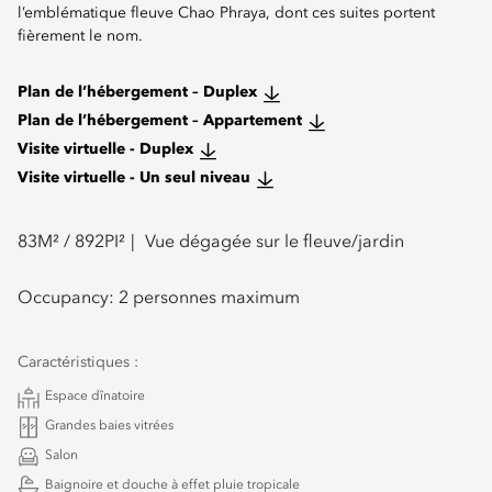
l’emblématique fleuve Chao Phraya, dont ces suites portent
fièrement le nom.
Plan de l’hébergement – Duplex
Plan de l’hébergement – Appartement
Visite virtuelle - Duplex
Visite virtuelle - Un seul niveau
83
M² /
892
PI²
Vue dégagée sur le fleuve/jardin
Occupancy:
2 personnes maximum
Caractéristiques :
Espace dînatoire
Grandes baies vitrées
Salon
Baignoire et douche à effet pluie tropicale