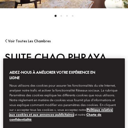
Voir Toutes Les Chambres
SUITE CHAO PHRAYA
AIDEZ-NOUS À AMÉLIORER VOTRE EXPÉRIENCE EN
Les Suites Chao Phraya à une chambre offrent un espace de vie
LIGNE
raffiné de 83 m² avec des terrasses privées, de grandes baies
vitrées et une vue panoramique sur le fleuve. Ces suites, à la
Nous utilisons des cookies pour assurer les fonctionnalités du site Internet,
décoration d’inspiration thaïlandaise, disposent d’un lit king
analyser notre trafic et activer la fonctionnalité Réseaux sociaux. La rubrique
Paramètres des cookies explique les différents cookies que nous utilisons.
size, d’une salle de bains en marbre, d’un dressing, d’une salle à
Notre règlement en matière de cookies vous fournit plus d’informations et
manger pour quatre personnes et d’un cellier, offrant ainsi tout
vous explique comment modifier vos paramètres des cookies. En cliquant
le confort nécessaire pour vivre une expérience sophistiquée et
sur « accepter tous les cookies », vous acceptez notre
Politique relative
intime en dominant Bangkok.
aux cookies et aux annonces publicitaires
et notre
Charte de
confidentialité