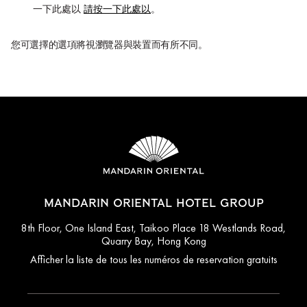
一下此處以
請按一下此處以
。
您可選擇的選項將視瀏覽器與裝置而有所不同。
MANDARIN ORIENTAL HOTEL GROUP
8th Floor, One Island East, Taikoo Place 18 Westlands Road,
Quarry Bay, Hong Kong
Afficher la liste de tous les numéros de reservation gratuits