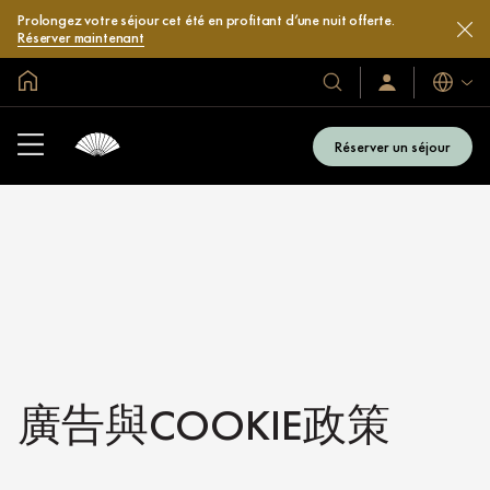
Prolongez votre séjour cet été en profitant d’une nuit offerte.
Réserver maintenant
Accueil
Langues
Nos
Identification/Inscr
hôtels
et
Réserver un séjour
complexes
hôteliers
廣告與COOKIE政策