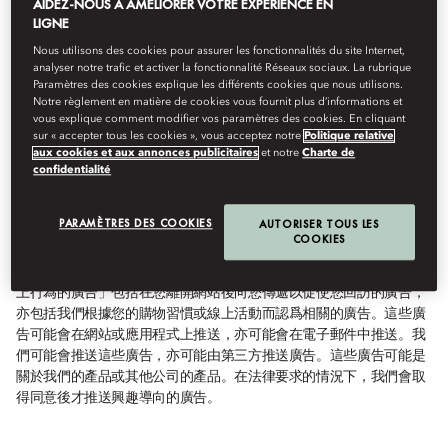
AIDEZ-NOUS À AMÉLIORER VOTRE EXPÉRIENCE EN
改善我們的網站。
LIGNE
在法律允許的範圍內，為您提供興趣導向或針對性廣告（如需
Nous utilisons des cookies pour assurer les fonctionnalités du site Internet,
進一步瞭解興趣導向廣告，請參閱下文）。
analyser notre trafic et activer la fonctionnalité Réseaux sociaux. La rubrique
Paramètres des cookies explique les différents cookies que nous utilisons.
在法律允許的範圍內，不時透過多個網站或其他平台觀察您的
Notre règlement en matière de cookies vous fournit plus d’informations et
使用行為與瀏覽活動。
vous explique comment modifier vos paramètres des cookies. En cliquant
sur « accepter tous les cookies », vous acceptez notre
Politique relative
更深入瞭解關於我們的客戶及網站訪客的興趣。
aux cookies et aux annonces publicitaires
et notre
Charte de
confidentialité
PARAMÈTRES DES COOKIES
我們推送興趣導向廣告
AUTORISER TOUS LES
COOKIES
我們與合作夥伴不時透過多個網站或其他平台收集關於您的資訊，以
用於顯示興趣導向廣告。這可能包括應用程式。興趣導向廣告或「線
上行為的廣告」包括在您離開網站後向您傳遞以促使您回訪的廣告，
亦包括我們根據您的購物習慣或線上活動而認爲相關的廣告。這些廣
告可能會在網站或應用程式上推送，亦可能會在電子郵件中推送。我
們可能會推送這些廣告，亦可能由第三方推送廣告。這些廣告可能是
關於我們的產品或其他公司的產品。在法律要求的情況下，我們會取
得同意後才推送興趣導向的廣告。