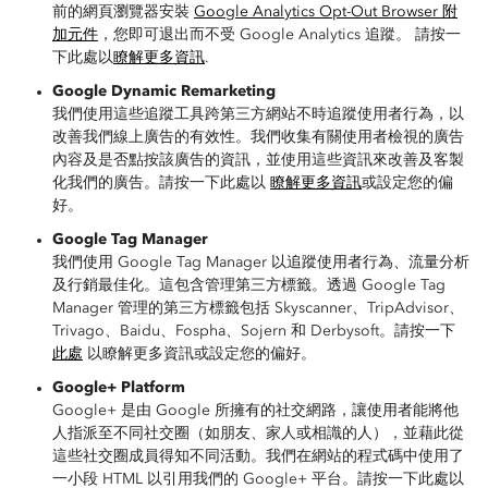
前的網頁瀏覽器安裝
Google Analytics Opt-Out Browser 附
加元件
，您即可退出而不受 Google Analytics 追蹤。 請按一
下此處以
瞭解更多資訊
.
Google Dynamic Remarketing
我們使用這些追蹤工具跨第三方網站不時追蹤使用者行為，以
改善我們線上廣告的有效性。我們收集有關使用者檢視的廣告
內容及是否點按該廣告的資訊，並使用這些資訊來改善及客製
化我們的廣告。請按一下此處以
瞭解更多資訊
或設定您的偏
好。
Google Tag Manager
我們使用 Google Tag Manager 以追蹤使用者行為、流量分析
及行銷最佳化。這包含管理第三方標籤。透過 Google Tag
Manager 管理的第三方標籤包括 Skyscanner、TripAdvisor、
Trivago、Baidu、Fospha、Sojern 和 Derbysoft。請按一下
此處
以瞭解更多資訊或設定您的偏好。
Google+ Platform
Google+ 是由 Google 所擁有的社交網路，讓使用者能將他
人指派至不同社交圈（如朋友、家人或相識的人），並藉此從
這些社交圈成員得知不同活動。我們在網站的程式碼中使用了
一小段 HTML 以引用我們的 Google+ 平台。請按一下此處以