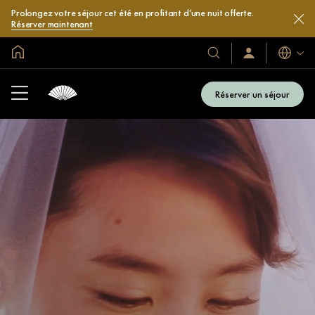
Prolongez votre séjour cet été en profitant d’une nuit offerte.
Réserver maintenant
Accueil
Langues
Nos
Identification/Inscr
hôtels
et
Réserver un séjour
complexes
hôteliers