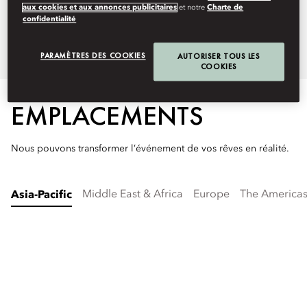
permettront de vous relaxer, pour
aux cookies et aux annonces publicitaires
et notre
Charte de
confidentialité
arriver détendu à la cérémonie.
PARAMÈTRES DES COOKIES
AUTORISER TOUS LES
COOKIES
EMPLACEMENTS
Nous pouvons transformer l’événement de vos rêves en réalité.
Middle East & Africa
Europe
The America
Asia-Pacific