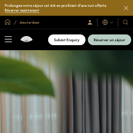
Prolongez votre séjour cet été en profitant d’une nuit offerte.
Réserver maintenant
Accueil
Amsterdam
Langues
Identification/Inscription
Nos
hôtel
et
Submit Enquiry
Réserver un séjour
compl
hôteli