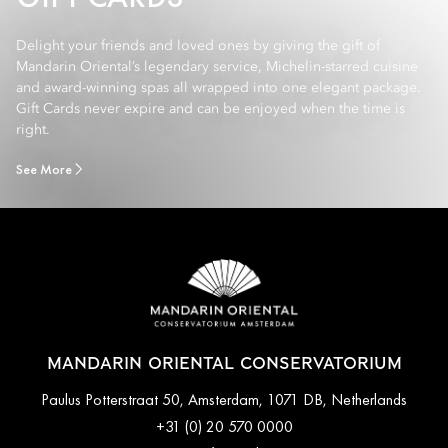
Delight your friends and loved ones by giving the gift of
Mandarin Oriental’s legendary service, Michelin-starred cuisine
and award-winning spas all wrapped into one elegant package.
Gift Cards never expire and can be enjoyed when the time is
right.
See More
MANDARIN ORIENTAL CONSERVATORIUM
Paulus Potterstraat 50, Amsterdam, 1071 DB, Netherlands
+31 (0) 20 570 0000