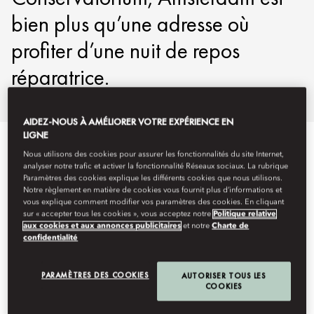
bien plus qu’une adresse où
profiter d’une nuit de repos
réparatrice.
AIDEZ-NOUS À AMÉLIORER VOTRE EXPÉRIENCE EN
LIGNE
En savoir plus
Tout au long de la journée
Restauration
Nous utilisons des cookies pour assurer les fonctionnalités du site Internet,
analyser notre trafic et activer la fonctionnalité Réseaux sociaux. La rubrique
Paramètres des cookies explique les différents cookies que nous utilisons.
Notre règlement en matière de cookies vous fournit plus d’informations et
vous explique comment modifier vos paramètres des cookies. En cliquant
sur « accepter tous les cookies », vous acceptez notre
Politique relative
aux cookies et aux annonces publicitaires
et notre
Charte de
confidentialité
PARAMÈTRES DES COOKIES
AUTORISER TOUS LES
COOKIES