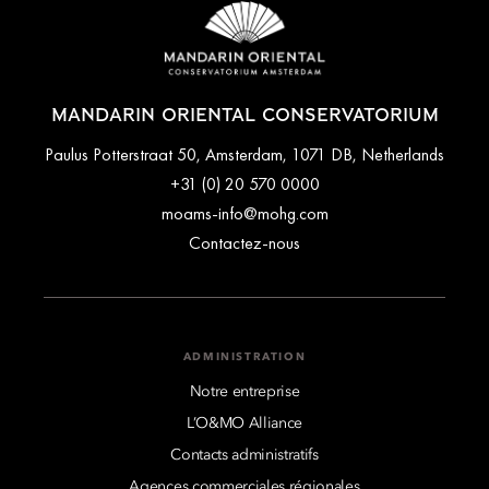
rafraîchissements.
Le Lounge est ouvert tous les jours de 10 h 00 à 23 h 00, et
sert le thé traditionnel du jeudi au dimanche.
MANDARIN ORIENTAL CONSERVATORIUM
Paulus Potterstraat 50, Amsterdam, 1071 DB, Netherlands
+31 (0) 20 570 0000
moams-info@mohg.com
Contactez-nous
ADMINISTRATION
Notre entreprise
L’O&MO Alliance
Contacts administratifs
Agences commerciales régionales