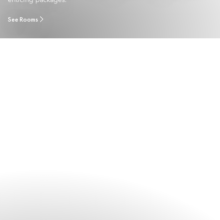
enticing packages.
See Rooms