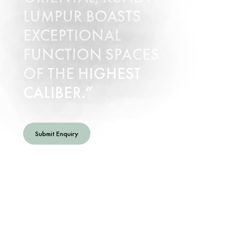
LUMPUR BOASTS
EXCEPTIONAL
FUNCTION SPACES
OF THE HIGHEST
CALIBER.
Submit Enquiry