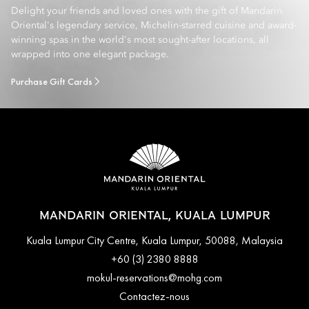
Delight your friends and loved ones with the gift of Mandarin
Oriental's legendary service, Michelin-starred cuisine and award-
winning spas in the world's most sought-after locations, all
wrapped into one elegant package.
Purchase Gift Cards
MANDARIN ORIENTAL, KUALA LUMPUR
Kuala Lumpur City Centre, Kuala Lumpur, 50088, Malaysia
+60 (3) 2380 8888
mokul-reservations@mohg.com
Contactez-nous