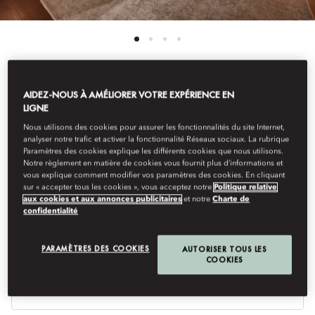
AIDEZ-NOUS À AMÉLIORER VOTRE EXPÉRIENCE EN
Voir Toutes Les Chambres
LIGNE
CHAMBRE SUPÉRIEURE
Nous utilisons des cookies pour assurer les fonctionnalités du site Internet,
analyser notre trafic et activer la fonctionnalité Réseaux sociaux. La rubrique
Paramètres des cookies explique les différents cookies que nous utilisons.
Notre règlement en matière de cookies vous fournit plus d’informations et
vous explique comment modifier vos paramètres des cookies. En cliquant
Cette chambre contemporaine donnant sur la cour paisible
sur « accepter tous les cookies », vous acceptez notre
Politique relative
marie à la perfection confort et élégance.
aux cookies et aux annonces publicitaires
et notre
Charte de
confidentialité
PARAMÈTRES DES COOKIES
AUTORISER TOUS LES
COOKIES
Ty
de
lit