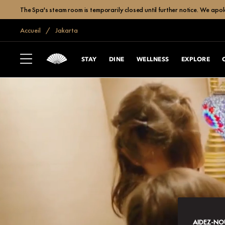
The Spa's steam room is temporarily closed until further notice. We apol
Accueil
Jakarta
STAY
DINE
WELLNESS
EXPLORE
AIDEZ-NOU