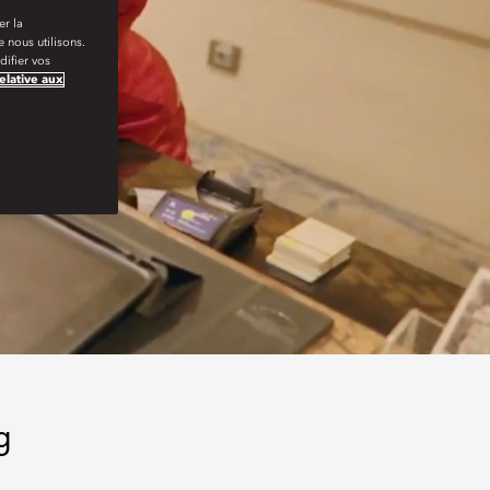
er la
 nous utilisons.
ifier vos
relative aux
g