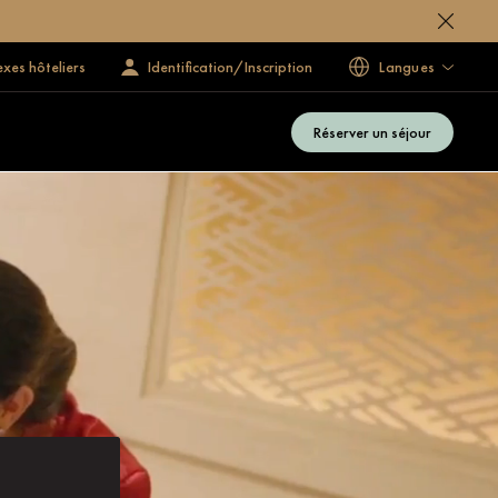
exes hôteliers
Identification/Inscription
Langues
Réserver un séjour