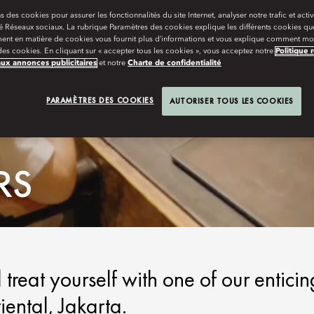
s des cookies pour assurer les fonctionnalités du site Internet, analyser notre trafic et activ
té Réseaux sociaux. La rubrique Paramètres des cookies explique les différents cookies que
ent en matière de cookies vous fournit plus d’informations et vous explique comment mod
es cookies. En cliquant sur « accepter tous les cookies », vous acceptez notre
Politique 
aux annonces publicitaires
et notre
Charte de confidentialité
PARAMÈTRES DES COOKIES
AUTORISER TOUS LES COOKIES
RS
d treat yourself with one of our enticin
ntal, Jakarta.