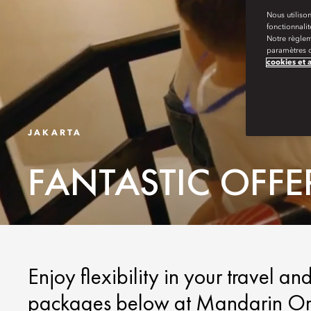
Nous utilison
fonctionnali
Notre règlem
paramètres d
cookies et 
JAKARTA
FANTASTIC OFFE
Enjoy flexibility in your travel an
packages below at Mandarin Orie