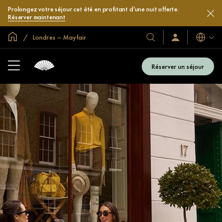
Prolongez votre séjour cet été en profitant d’une nuit offerte.
Réserver maintenant
Accueil
Londres – Mayfair
Langues
Nos
Identification/Inscr
hôtels
et
Réserver un séjour
complexes
hôteliers