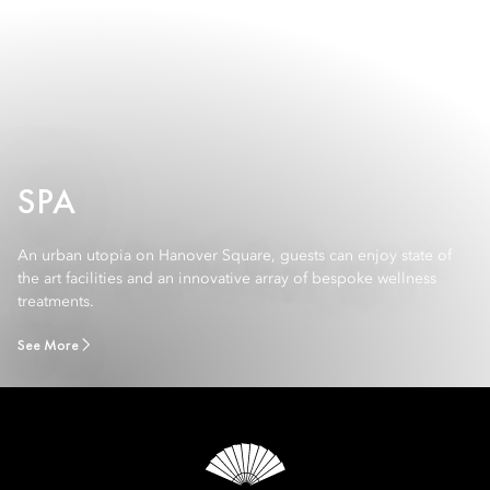
SPA
An urban utopia on Hanover Square, guests can enjoy state of
the art facilities and an innovative array of bespoke wellness
treatments.
See More