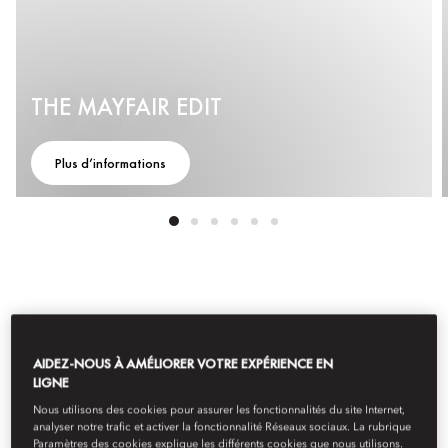
THE MAYFAIR EDIT
Plus d’informations
DES EXPÉRIENCES
AIDEZ-NOUS À AMÉLIORER VOTRE EXPÉRIENCE EN
UNIQUES RIEN QUE
LIGNE
Nous utilisons des cookies pour assurer les fonctionnalités du site Internet,
POUR VOUS
analyser notre trafic et activer la fonctionnalité Réseaux sociaux. La rubrique
Paramètres des cookies explique les différents cookies que nous utilisons.