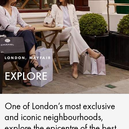
LONDON, MAYFAIR
EXPLORE
One of London’s most exclusive
and iconic neighbourhoods,
explore the epicentre of the best