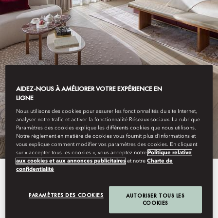
AIDEZ-NOUS À AMÉLIORER VOTRE EXPÉRIENCE EN
LIGNE
LONDRES, MAYFAIR
Nous utilisons des cookies pour assurer les fonctionnalités du site Internet,
SÉJOUR
analyser notre trafic et activer la fonctionnalité Réseaux sociaux. La rubrique
Paramètres des cookies explique les différents cookies que nous utilisons.
Notre règlement en matière de cookies vous fournit plus d’informations et
vous explique comment modifier vos paramètres des cookies. En cliquant
sur « accepter tous les cookies », vous acceptez notre
Politique relative
aux cookies et aux annonces publicitaires
et notre
Charte de
confidentialité
Avec leur remarquable
décoration contemporaine
PARAMÈTRES DES COOKIES
AUTORISER TOUS LES
COOKIES
sublimée de papiers peints de