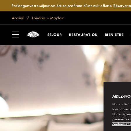
Prolongez votre séjour cet été en profitant d’une nuit offerte.
Réserver 
Accueil
Londres – Mayfair
SÉJOUR
RESTAURATION
BIEN-ÊTRE
AIDEZ-NOU
Nous utilison
fonctionnali
Notre règlem
paramètres d
cookies et 