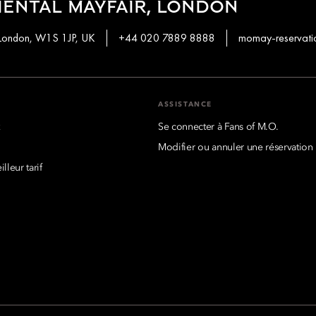
ENTAL MAYFAIR, LONDON
 London, W1S 1JP, UK
+44 020 7889 8888
momay-reservat
S
ASSISTANCE
x
Se connecter à Fans of M.O.
Modifier ou annuler une réservation
lleur tarif