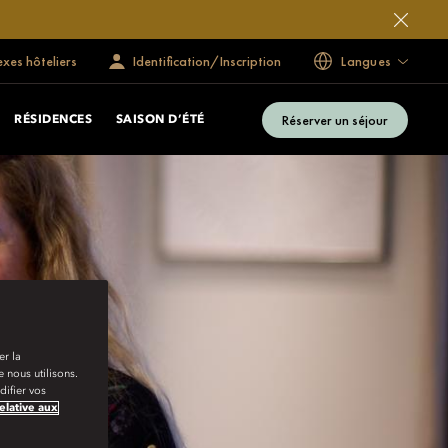
exes hôteliers
Identification/Inscription
Langues
Réserver un séjour
RÉSIDENCES
SAISON D’ÉTÉ
er la
 nous utilisons.
ifier vos
relative aux