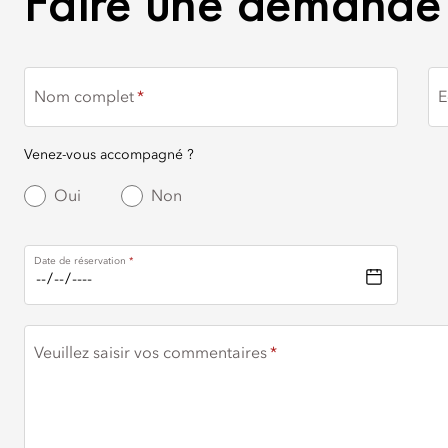
Faire une demande 
Nom complet
E
Venez-vous accompagné ?
Oui
Non
Date de réservation
Veuillez saisir vos commentaires