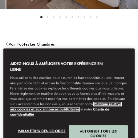
Voir Toutes Les Chambres
RÉSIDENCE À DEUX
AIDEZ-NOUS À AMÉLIORER VOTRE EXPÉRIENCE EN
LIGNE
CHAMBRES
Nous utilisons des cookies pour assurer les fonctionnalités du site Internet,
analyser notre trafic et activer la fonctionnalité Réseaux sociaux. La rubrique
Paramètres des cookies explique les différents cookies que nous utilisons.
Notre règlement en matière de cookies vous fournit plus d’informations et
Luxueuse résidence à deux chambres avec chacune leur salle de
vous explique comment modifier vos paramètres des cookies. En cliquant
bains privée, dont une chambre standard dotée d’un lit king size
sur « accepter tous les cookies », vous acceptez notre
Politique relative
aux cookies et aux annonces publicitaires
et notre
Charte de
pour les invités. L’espace de vie se compose d’une cuisine haut
confidentialité
de gamme ouverte sur une salle à manger et un salon spacieux.
PARAMÈTRES DES COOKIES
AUTORISER TOUS LES
COOKIES