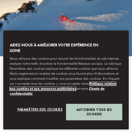
AIDEZ-NOUS À AMÉLIORER VOTRE EXPÉRIENCE EN
LIGNE
Nous utilisons des cookies pour assurer les fonctionnalités du site Internet,
analyser notre trafic et activer la fonctionnalité Réseaux sociaux. La rubrique
View All
Paramètres des cookies explique les différents cookies que nous utilisons.
Notre règlement en matière de cookies vous fournit plus d’informations et
vous explique comment modifier vos paramètres des cookies. En cliquant
SURVOL DU GLACIER
sur « accepter tous les cookies », vous acceptez notre
Politique relative
aux cookies et aux annonces publicitaires
et notre
Charte de
confidentialité
DEPUIS L’AÉROPORT DE
PARAMÈTRES DES COOKIES
AUTORISER TOUS LES
COOKIES
LUCERNE-