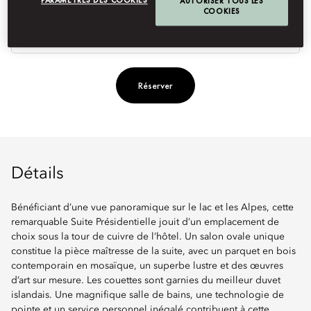
PARAMÈTRES DES COOKIES
AUTORISER TOUS LES
COOKIES
Ty
de
lit
Réserver
Détails
Bénéficiant d’une vue panoramique sur le lac et les Alpes, cette
remarquable Suite Présidentielle jouit d’un emplacement de
choix sous la tour de cuivre de l’hôtel. Un salon ovale unique
constitue la pièce maîtresse de la suite, avec un parquet en bois
contemporain en mosaïque, un superbe lustre et des œuvres
d’art sur mesure. Les couettes sont garnies du meilleur duvet
islandais. Une magnifique salle de bains, une technologie de
pointe et un service personnel inégalé contribuent à cette