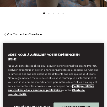
Voir Toutes Les Chambres
SUITE PRÉSIDENTIELLE
AIDEZ-NOUS À AMÉLIORER VOTRE EXPÉRIENCE EN
LIGNE
Bénéficiant d’une vue panoramique sur le lac des Quatre-
Cantons, cette suite remarquable est décorée de peintures
Nous utilisons des cookies pour assurer les fonctionnalités du site Internet,
analyser notre trafic et activer la fonctionnalité Réseaux sociaux. La rubrique
murales et d’œuvres d’art réalisées sur mesure dans le salon et la
Paramètres des cookies explique les différents cookies que nous utilisons.
salle à manger, et dispose de couettes en duvet islandais, d’une
Notre règlement en matière de cookies vous fournit plus d’informations et
salle de bains somptueuse et du meilleur équipement
vous explique comment modifier vos paramètres des cookies. En cliquant
technologique pour profiter d’un séjour luxueux au bord du lac.
sur « accepter tous les cookies », vous acceptez notre
Politique relative
aux cookies et aux annonces publicitaires
et notre
Charte de
confidentialité