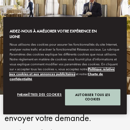
AIDEZ-NOUS À AMÉLIORER VOTRE EXPÉRIENCE EN
LIGNE
Nous utilisons des cookies pour assurer les fonctionnalités du site Internet,
analyser notre trafic et activer la fonctionnalité Réseaux sociaux. La rubrique
Paramètres des cookies explique les différents cookies que nous utilisons.
LUTETIA, PARIS
Notre règlement en matière de cookies vous fournit plus d’informations et
vous explique comment modifier vos paramètres des cookies. En cliquant
sur « accepter tous les cookies », vous acceptez notre
Politique relative
RÉSERVER CE SOIN
aux cookies et aux annonces publicitaires
et notre
Charte de
confidentialité
PARAMÈTRES DES COOKIES
AUTORISER TOUS LES
COOKIES
Veuillez remplir le formulaire pour
envoyer votre demande.