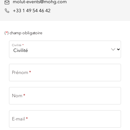
molut-events@mohg.com
+33 1 49 54 46 42
(
*
) champ obligatoire
Civilité
Prénom
Nom
E-mail