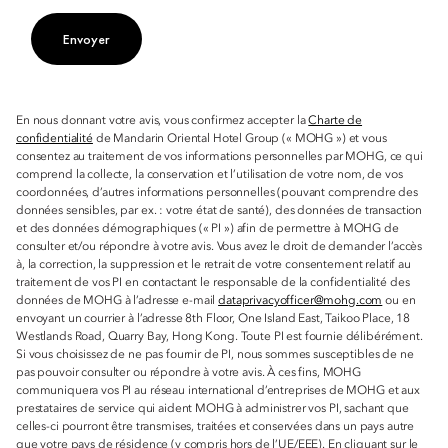
Envoyer
En nous donnant votre avis, vous confirmez accepter la
Charte de
confidentialité
de Mandarin Oriental Hotel Group (« MOHG ») et vous
consentez au traitement de vos informations personnelles par MOHG, ce qui
comprend la collecte, la conservation et l’utilisation de votre nom, de vos
coordonnées, d’autres informations personnelles (pouvant comprendre des
données sensibles, par ex. : votre état de santé), des données de transaction
et des données démographiques (« PI ») afin de permettre à MOHG de
consulter et/ou répondre à votre avis. Vous avez le droit de demander l’accès
à, la correction, la suppression et le retrait de votre consentement relatif au
traitement de vos PI en contactant le responsable de la confidentialité des
données de MOHG à l’adresse e-mail
dataprivacyofficer@mohg.com
ou en
envoyant un courrier à l’adresse 8th Floor, One Island East, Taikoo Place, 18
Westlands Road, Quarry Bay, Hong Kong. Toute PI est fournie délibérément.
Si vous choisissez de ne pas fournir de PI, nous sommes susceptibles de ne
pas pouvoir consulter ou répondre à votre avis. À ces fins, MOHG
communiquera vos PI au réseau international d’entreprises de MOHG et aux
prestataires de service qui aident MOHG à administrer vos PI, sachant que
celles-ci pourront être transmises, traitées et conservées dans un pays autre
que votre pays de résidence (y compris hors de l’UE/EEE). En cliquant sur le