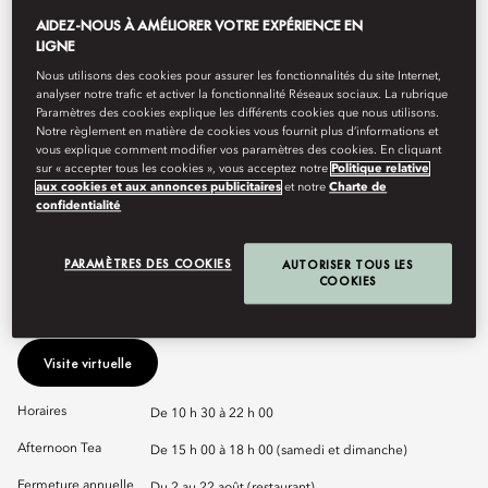
AIDEZ-NOUS À AMÉLIORER VOTRE EXPÉRIENCE EN
LIGNE
Nous utilisons des cookies pour assurer les fonctionnalités du site Internet,
Réserver une table
analyser notre trafic et activer la fonctionnalité Réseaux sociaux. La rubrique
Paramètres des cookies explique les différents cookies que nous utilisons.
Notre règlement en matière de cookies vous fournit plus d’informations et
vous explique comment modifier vos paramètres des cookies. En cliquant
Lieu de rencontre décontracté, Le Saint-Germain fait écho au
sur « accepter tous les cookies », vous acceptez notre
Politique relative
aux cookies et aux annonces publicitaires
et notre
Charte de
passé dans une atmosphère résolument contemporaine. Ce
confidentialité
panthéon coloré et convivial vous accueille toute la journée
pour vous faire découvrir sa carte gourmande, son patio
extérieur ou encore son Afternoon Tea signé du Nicolas
PARAMÈTRES DES COOKIES
AUTORISER TOUS LES
Guercio. Une carte du soir aux inspirations méditerranéennes et
COOKIES
de saison est à découvrir, imaginée par le Chef Alessio Maselli.
Visite virtuelle
Horaires
De 10 h 30 à 22 h 00
Afternoon Tea
De 15 h 00 à 18 h 00 (samedi et dimanche)
Fermeture annuelle