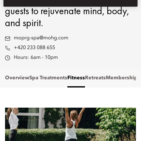
guests to rejuvenate mind, body,
and spirit.
moprg-spa@mohg.com
+420 233 088 655
Hours:
6am - 10pm
Overview
Spa Treatments
Fitness
Retreats
Memberships