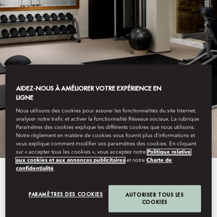
PRAGUE
FITNESS AND
AIDEZ-NOUS À AMÉLIORER VOTRE EXPÉRIENCE EN
LIGNE
WELLNESS
Nous utilisons des cookies pour assurer les fonctionnalités du site Internet,
analyser notre trafic et activer la fonctionnalité Réseaux sociaux. La rubrique
Paramètres des cookies explique les différents cookies que nous utilisons.
Notre règlement en matière de cookies vous fournit plus d’informations et
vous explique comment modifier vos paramètres des cookies. En cliquant
sur « accepter tous les cookies », vous acceptez notre
Politique relative
aux cookies et aux annonces publicitaires
et notre
Charte de
confidentialité
Experience a curated selection of
fitness and wellness activities,
PARAMÈTRES DES COOKIES
AUTORISER TOUS LES
COOKIES
designed exclusively for our Spa