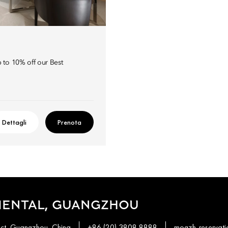
 to 10% off our Best
Dettagli
Prenota
IENTAL, GUANGZHOU
ict, Guangzhou, China
+86 (20) 3808 8888
mogzh-reservat