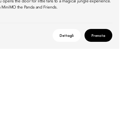
opens the door for little fans to a magical jungle experience.
 MiniMO the Panda and Friends.
Dettagli
Prenota