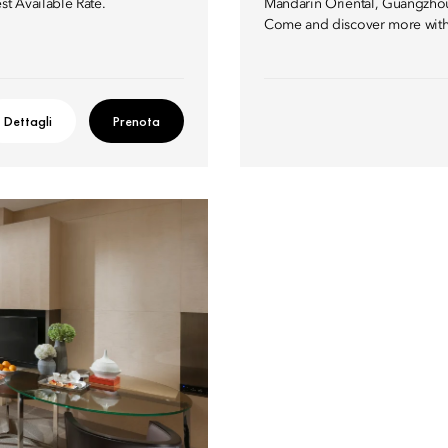
st Available Rate.
Mandarin Oriental, Guangzhou 
Come and discover more with
Dettagli
Prenota