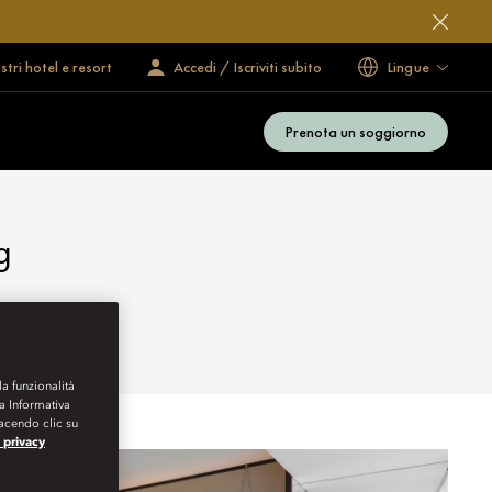
ostri hotel e resort
Accedi / Iscriviti subito
Lingue
Prenota un soggiorno
g
la funzionalità
ra Informativa
Facendo clic su
a privacy