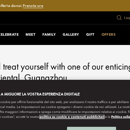
fferta da noi.
Prenota ora
I n
RS
CELEBRATE
MEET
FAMILY
GALLERY
GIFT
OFFERS
d treat yourself with one of our enticin
iental, Guangzhou.
 A MIGLIORE LA VOSTRA ESPERIENZA DIGITALE
 cookie per offrire funzionalità del sito web, per analizzare il nostro traffico e per abilitare 
ocial media. Le Impostazioni sui cookie spiegano i diversi cookie da noi utilizzati. La nost
ffre maggiori informazioni e spiega come modificare le impostazioni relative ai cookie. 
 i cookies”, accetti la nostra
politica su cookie e contenuti pubblicitari
e la
Politica sull